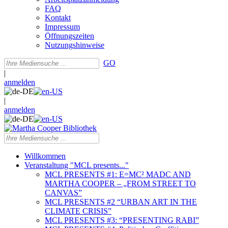
FAQ
Kontakt
Impressum
Öffnungszeiten
Nutzungshinweise
GO
|
anmelden
|
anmelden
Willkommen
Veranstaltung "MCL presents..."
MCL PRESENTS #1: E=MC² MADC AND
MARTHA COOPER – „FROM STREET TO
CANVAS”
MCL PRESENTS #2 “URBAN ART IN THE
CLIMATE CRISIS”
MCL PRESENTS #3: “PRESENTING RABI”