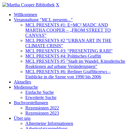
X
Willkommen
Veranstaltung "MCL presents..."
MCL PRESENTS #1: E=MC² MADC AND
MARTHA COOPER – „FROM STREET TO
CANVAS”
MCL PRESENTS #2 “URBAN ART IN THE
CLIMATE CRISIS”
MCL PRESENTS #3: “PRESENTING RABI”
MCL PRESENTS #4: Politisches Graffiti
MCL PRESENTS #5 "Stadt im Wandel. Künstlerische
Reaktionen auf urbane Veränderungen"
MCL PRESENTS #6: Berliner Graffiticrews –
Einblicke in die Szene von 1990 bis 2006
Aktuelles
Mediensuche
Einfache Suche
Erweiterte Suche
Buchvorstellungen
Rezensionen 2022
Rezensionen 2023
Über uns
Allgemeine Informationen
Arbeitsplatzanmeldung