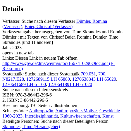
Details
Verfasser:
Suche nach diesem Verfasser
Dümler, Romina
(Verfasser)
;
Baier, Christof (Verfasser)
Verfasserangabe:
herausgegeben von Timo Skrandies und Romina
Dümler ; mit Texten von Christof Baier, Romina Dümler, Timo
Skrandies [und 11 anderen]
Jahr:
2023
opens in new tab
Links:
Diesen Link in neuem Tab öffnen
http://www.gbv.de/dms/weimar/toc/1667410296Øtoc.pdf (E-
Ressource)
Systematik:
Suche nach dieser Systematik
709.051
,
700
,
N8217.E28
,
1272689115 LH 65880
,
1270638343 LH 65020
,
1270641689 LH 61100
,
1270641891 LH 61020
Suche nach diesem Interessenskreis
ISBN:
978-3-86442-296-6
2. ISBN:
3-86442-296-5
Beschreibung:
191 Seiten : Illustrationen
Schlagwörter:
Anthropozän
,
Anthropozän <Motiv>
,
Geschichte
1960-2023
,
Interdisziplinarität
,
Kulturwissenschaften
,
Kunst
Beteiligte Personen:
Suche nach dieser Beteiligten Person
Skrandies, Timo (Herausgeber)