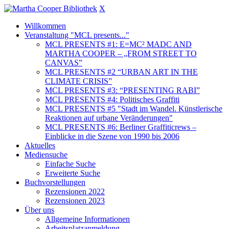
X
Willkommen
Veranstaltung "MCL presents..."
MCL PRESENTS #1: E=MC² MADC AND
MARTHA COOPER – „FROM STREET TO
CANVAS”
MCL PRESENTS #2 “URBAN ART IN THE
CLIMATE CRISIS”
MCL PRESENTS #3: “PRESENTING RABI”
MCL PRESENTS #4: Politisches Graffiti
MCL PRESENTS #5 "Stadt im Wandel. Künstlerische
Reaktionen auf urbane Veränderungen"
MCL PRESENTS #6: Berliner Graffiticrews –
Einblicke in die Szene von 1990 bis 2006
Aktuelles
Mediensuche
Einfache Suche
Erweiterte Suche
Buchvorstellungen
Rezensionen 2022
Rezensionen 2023
Über uns
Allgemeine Informationen
Arbeitsplatzanmeldung