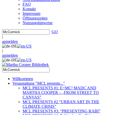
FAQ
Kontakt
Impressum
Öffnungszeiten
Nutzungshinweise
GO
|
anmelden
|
anmelden
Willkommen
Veranstaltung "MCL presents..."
MCL PRESENTS #1: E=MC² MADC AND
MARTHA COOPER – „FROM STREET TO
CANVAS”
MCL PRESENTS #2 “URBAN ART IN THE
CLIMATE CRISIS”
MCL PRESENTS #3: “PRESENTING RABI”