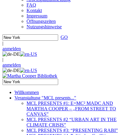
FAQ
Kontakt
Impressum
Öffnungszeiten
Nutzungshinweise
GO
|
anmelden
|
anmelden
Willkommen
Veranstaltung "MCL presents..."
MCL PRESENTS #1: E=MC² MADC AND
MARTHA COOPER – „FROM STREET TO
CANVAS”
MCL PRESENTS #2 “URBAN ART IN THE
CLIMATE CRISIS”
MCL PRESENTS #3: “PRESENTING RABI”