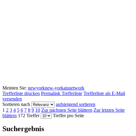
Meinten Sie:
newyork
new-yorkais
network
Trefferliste drucken
Permalink Trefferliste
Trefferliste als E-Mail
versenden
Sortieren nach
aufsteigend sortieren
1
2
3
4
5
6
7
8
9
10
Zur nächsten Seite blättern
Zur letzten Seite
blättern
172 Treffer
Treffer pro Seite
Suchergebnis