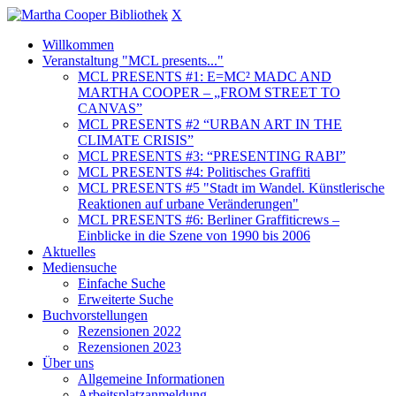
X
Willkommen
Veranstaltung "MCL presents..."
MCL PRESENTS #1: E=MC² MADC AND
MARTHA COOPER – „FROM STREET TO
CANVAS”
MCL PRESENTS #2 “URBAN ART IN THE
CLIMATE CRISIS”
MCL PRESENTS #3: “PRESENTING RABI”
MCL PRESENTS #4: Politisches Graffiti
MCL PRESENTS #5 "Stadt im Wandel. Künstlerische
Reaktionen auf urbane Veränderungen"
MCL PRESENTS #6: Berliner Graffiticrews –
Einblicke in die Szene von 1990 bis 2006
Aktuelles
Mediensuche
Einfache Suche
Erweiterte Suche
Buchvorstellungen
Rezensionen 2022
Rezensionen 2023
Über uns
Allgemeine Informationen
Arbeitsplatzanmeldung