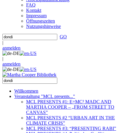
FAQ
Kontakt
Impressum
Öffnungszeiten
Nutzungshinweise
GO
|
anmelden
|
anmelden
Willkommen
Veranstaltung "MCL presents..."
MCL PRESENTS #1: E=MC² MADC AND
MARTHA COOPER – „FROM STREET TO
CANVAS”
MCL PRESENTS #2 “URBAN ART IN THE
CLIMATE CRISIS”
MCL PRESENTS #3: “PRESENTING RABI”