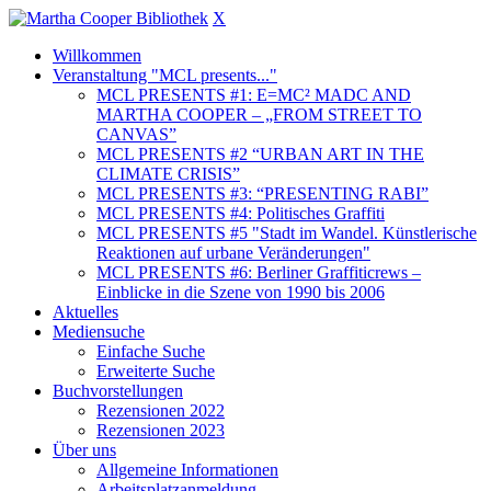
X
Willkommen
Veranstaltung "MCL presents..."
MCL PRESENTS #1: E=MC² MADC AND
MARTHA COOPER – „FROM STREET TO
CANVAS”
MCL PRESENTS #2 “URBAN ART IN THE
CLIMATE CRISIS”
MCL PRESENTS #3: “PRESENTING RABI”
MCL PRESENTS #4: Politisches Graffiti
MCL PRESENTS #5 "Stadt im Wandel. Künstlerische
Reaktionen auf urbane Veränderungen"
MCL PRESENTS #6: Berliner Graffiticrews –
Einblicke in die Szene von 1990 bis 2006
Aktuelles
Mediensuche
Einfache Suche
Erweiterte Suche
Buchvorstellungen
Rezensionen 2022
Rezensionen 2023
Über uns
Allgemeine Informationen
Arbeitsplatzanmeldung