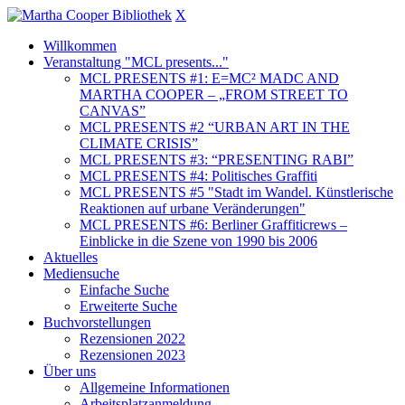
X
Willkommen
Veranstaltung "MCL presents..."
MCL PRESENTS #1: E=MC² MADC AND
MARTHA COOPER – „FROM STREET TO
CANVAS”
MCL PRESENTS #2 “URBAN ART IN THE
CLIMATE CRISIS”
MCL PRESENTS #3: “PRESENTING RABI”
MCL PRESENTS #4: Politisches Graffiti
MCL PRESENTS #5 "Stadt im Wandel. Künstlerische
Reaktionen auf urbane Veränderungen"
MCL PRESENTS #6: Berliner Graffiticrews –
Einblicke in die Szene von 1990 bis 2006
Aktuelles
Mediensuche
Einfache Suche
Erweiterte Suche
Buchvorstellungen
Rezensionen 2022
Rezensionen 2023
Über uns
Allgemeine Informationen
Arbeitsplatzanmeldung