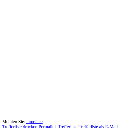
Meinten Sie:
fame
face
Trefferliste drucken
Permalink Trefferliste
Trefferliste als E-Mail