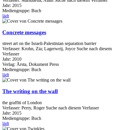
Verfasser:
Maridueña, Alain
Suche nach diesem Verfasser
Jahr:
2015
Mediengruppe:
Buch
lädt
Concrete messages
street art on the Israeli-Palestinian separation barrier
Verfasser:
Krohn, Zia
;
Lagerweij, Joyce
Suche nach diesem
Verfasser
Jahr:
2010
Verlag:
Årsta, Dokument Press
Mediengruppe:
Buch
lädt
The writing on the wall
the graffiti of London
Verfasser:
Perry, Roger
Suche nach diesem Verfasser
Jahr:
2015
Mediengruppe:
Buch
lädt