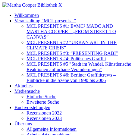
X
Willkommen
Veranstaltung "MCL presents..."
MCL PRESENTS #1: E=MC² MADC AND
MARTHA COOPER – „FROM STREET TO
CANVAS”
MCL PRESENTS #2 “URBAN ART IN THE
CLIMATE CRISIS”
MCL PRESENTS #3: “PRESENTING RABI”
MCL PRESENTS #4: Politisches Graffiti
MCL PRESENTS #5 "Stadt im Wandel. Künstlerische
Reaktionen auf urbane Veränderungen"
MCL PRESENTS #6: Berliner Graffiticrews –
Einblicke in die Szene von 1990 bis 2006
Aktuelles
Mediensuche
Einfache Suche
Erweiterte Suche
Buchvorstellungen
Rezensionen 2022
Rezensionen 2023
Über uns
Allgemeine Informationen
Arbeitsplatzanmeldung