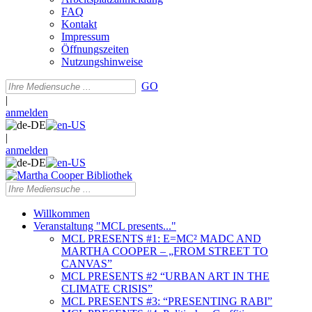
FAQ
Kontakt
Impressum
Öffnungszeiten
Nutzungshinweise
GO
|
anmelden
|
anmelden
Willkommen
Veranstaltung "MCL presents..."
MCL PRESENTS #1: E=MC² MADC AND
MARTHA COOPER – „FROM STREET TO
CANVAS”
MCL PRESENTS #2 “URBAN ART IN THE
CLIMATE CRISIS”
MCL PRESENTS #3: “PRESENTING RABI”