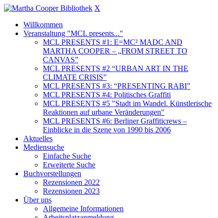
X
Willkommen
Veranstaltung "MCL presents..."
MCL PRESENTS #1: E=MC² MADC AND
MARTHA COOPER – „FROM STREET TO
CANVAS”
MCL PRESENTS #2 “URBAN ART IN THE
CLIMATE CRISIS”
MCL PRESENTS #3: “PRESENTING RABI”
MCL PRESENTS #4: Politisches Graffiti
MCL PRESENTS #5 "Stadt im Wandel. Künstlerische
Reaktionen auf urbane Veränderungen"
MCL PRESENTS #6: Berliner Graffiticrews –
Einblicke in die Szene von 1990 bis 2006
Aktuelles
Mediensuche
Einfache Suche
Erweiterte Suche
Buchvorstellungen
Rezensionen 2022
Rezensionen 2023
Über uns
Allgemeine Informationen
Arbeitsplatzanmeldung