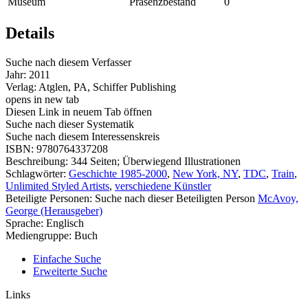
Museum
Präsenzbestand
0
Details
Suche nach diesem Verfasser
Jahr:
2011
Verlag:
Atglen, PA, Schiffer Publishing
opens in new tab
Diesen Link in neuem Tab öffnen
Suche nach dieser Systematik
Suche nach diesem Interessenskreis
ISBN:
9780764337208
Beschreibung:
344 Seiten; Überwiegend Illustrationen
Schlagwörter:
Geschichte 1985-2000
,
New York, NY
,
TDC
,
Train
,
Unlimited Styled Artists
,
verschiedene Künstler
Beteiligte Personen:
Suche nach dieser Beteiligten Person
McAvoy,
George (Herausgeber)
Sprache:
Englisch
Mediengruppe:
Buch
Einfache Suche
Erweiterte Suche
Links