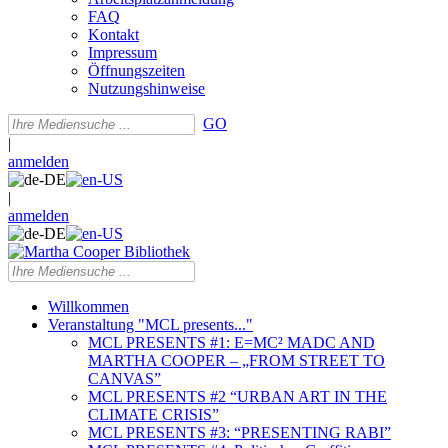
FAQ
Kontakt
Impressum
Öffnungszeiten
Nutzungshinweise
GO
|
anmelden
|
anmelden
Willkommen
Veranstaltung "MCL presents..."
MCL PRESENTS #1: E=MC² MADC AND
MARTHA COOPER – „FROM STREET TO
CANVAS”
MCL PRESENTS #2 “URBAN ART IN THE
CLIMATE CRISIS”
MCL PRESENTS #3: “PRESENTING RABI”