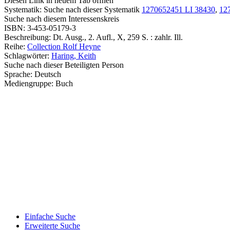
Diesen Link in neuem Tab öffnen
Systematik:
Suche nach dieser Systematik
1270652451 LI 38430
,
12
Suche nach diesem Interessenskreis
ISBN:
3-453-05179-3
Beschreibung:
Dt. Ausg., 2. Aufl., X, 259 S. : zahlr. Ill.
Reihe:
Collection Rolf Heyne
Schlagwörter:
Haring, Keith
Suche nach dieser Beteiligten Person
Sprache:
Deutsch
Mediengruppe:
Buch
Einfache Suche
Erweiterte Suche