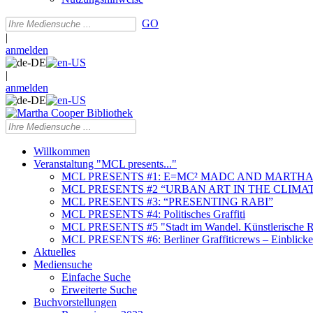
GO
|
anmelden
|
anmelden
Willkommen
Veranstaltung "MCL presents..."
MCL PRESENTS #1: E=MC² MADC AND MARTHA
MCL PRESENTS #2 “URBAN ART IN THE CLIMAT
MCL PRESENTS #3: “PRESENTING RABI”
MCL PRESENTS #4: Politisches Graffiti
MCL PRESENTS #5 "Stadt im Wandel. Künstlerische Re
MCL PRESENTS #6: Berliner Graffiticrews – Einblicke 
Aktuelles
Mediensuche
Einfache Suche
Erweiterte Suche
Buchvorstellungen