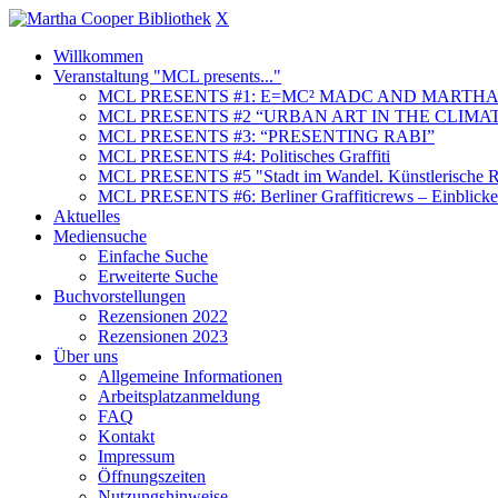
X
Willkommen
Veranstaltung "MCL presents..."
MCL PRESENTS #1: E=MC² MADC AND MARTHA
MCL PRESENTS #2 “URBAN ART IN THE CLIMAT
MCL PRESENTS #3: “PRESENTING RABI”
MCL PRESENTS #4: Politisches Graffiti
MCL PRESENTS #5 "Stadt im Wandel. Künstlerische Re
MCL PRESENTS #6: Berliner Graffiticrews – Einblicke 
Aktuelles
Mediensuche
Einfache Suche
Erweiterte Suche
Buchvorstellungen
Rezensionen 2022
Rezensionen 2023
Über uns
Allgemeine Informationen
Arbeitsplatzanmeldung
FAQ
Kontakt
Impressum
Öffnungszeiten
Nutzungshinweise