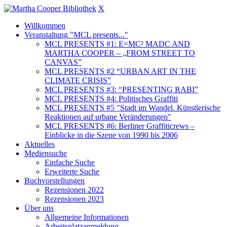
X
Willkommen
Veranstaltung "MCL presents..."
MCL PRESENTS #1: E=MC² MADC AND
MARTHA COOPER – „FROM STREET TO
CANVAS”
MCL PRESENTS #2 “URBAN ART IN THE
CLIMATE CRISIS”
MCL PRESENTS #3: “PRESENTING RABI”
MCL PRESENTS #4: Politisches Graffiti
MCL PRESENTS #5 "Stadt im Wandel. Künstlerische
Reaktionen auf urbane Veränderungen"
MCL PRESENTS #6: Berliner Graffiticrews –
Einblicke in die Szene von 1990 bis 2006
Aktuelles
Mediensuche
Einfache Suche
Erweiterte Suche
Buchvorstellungen
Rezensionen 2022
Rezensionen 2023
Über uns
Allgemeine Informationen
Arbeitsplatzanmeldung