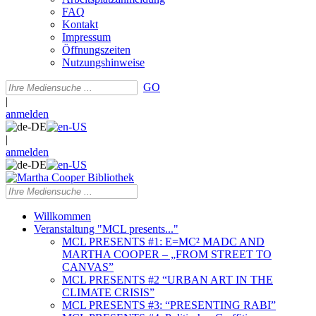
FAQ
Kontakt
Impressum
Öffnungszeiten
Nutzungshinweise
GO
|
anmelden
|
anmelden
Willkommen
Veranstaltung "MCL presents..."
MCL PRESENTS #1: E=MC² MADC AND
MARTHA COOPER – „FROM STREET TO
CANVAS”
MCL PRESENTS #2 “URBAN ART IN THE
CLIMATE CRISIS”
MCL PRESENTS #3: “PRESENTING RABI”