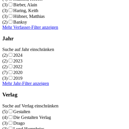
(3)
Bieber, Alain
(3)
Haring, Keith
(3)
Hübner, Matthias
(2)
Banksy
Mehr Verfasser-Filter anzeigen
Jahr
Suche auf Jahr einschränken
(2)
2024
(2)
2023
(2)
2022
(7)
2020
(3)
2019
Mehr Jahr-Filter anzeigen
Verlag
Suche auf Verlag einschränken
(5)
Gestalten
(4)
Die Gestalten Verlag
(3)
Drago
(3)
Lund Humphries