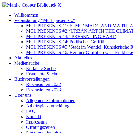
X
Willkommen
Veranstaltung "MCL presents..."
MCL PRESENTS #1: E=MC² MADC AND MARTHA
MCL PRESENTS #2 “URBAN ART IN THE CLIMAT
MCL PRESENTS #3: “PRESENTING RABI”
MCL PRESENTS #4: Politisches Graffiti
MCL PRESENTS #5 "Stadt im Wandel. Künstlerische Re
MCL PRESENTS #6: Berliner Graffiticrews – Einblicke 
Aktuelles
Mediensuche
Einfache Suche
Erweiterte Suche
Buchvorstellungen
Rezensionen 2022
Rezensionen 2023
Über uns
Allgemeine Informationen
Arbeitsplatzanmeldung
FAQ
Kontakt
Impressum
Öffnungszeiten
Nutzungshinweise