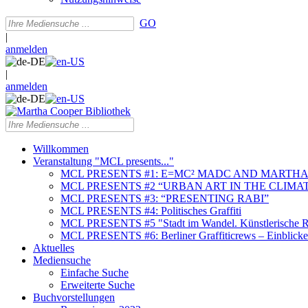
GO
|
anmelden
|
anmelden
Willkommen
Veranstaltung "MCL presents..."
MCL PRESENTS #1: E=MC² MADC AND MARTHA
MCL PRESENTS #2 “URBAN ART IN THE CLIMAT
MCL PRESENTS #3: “PRESENTING RABI”
MCL PRESENTS #4: Politisches Graffiti
MCL PRESENTS #5 "Stadt im Wandel. Künstlerische Re
MCL PRESENTS #6: Berliner Graffiticrews – Einblicke 
Aktuelles
Mediensuche
Einfache Suche
Erweiterte Suche
Buchvorstellungen