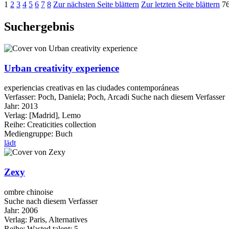
1
2
3
4
5
6
7
8
Zur nächsten Seite blättern
Zur letzten Seite blättern
76
Suchergebnis
Urban creativity experience
experiencias creativas en las ciudades contemporáneas
Verfasser:
Poch, Daniela
;
Poch, Arcadi
Suche nach diesem Verfasser
Jahr:
2013
Verlag:
[Madrid], Lemo
Reihe:
Creaticities collection
Mediengruppe:
Buch
lädt
Zexy
ombre chinoise
Suche nach diesem Verfasser
Jahr:
2006
Verlag:
Paris, Alternatives
Reihe:
Wasted talent; 5