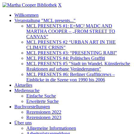
X
Willkommen
Veranstaltung "MCL presents..."
MCL PRESENTS #1: E=MC² MADC AND
MARTHA COOPER – „FROM STREET TO
CANVAS”
MCL PRESENTS #2 “URBAN ART IN THE
CLIMATE CRISIS”
MCL PRESENTS #3: “PRESENTING RABI”
MCL PRESENTS #4: Politisches Graffiti
MCL PRESENTS #5 "Stadt im Wandel. Künstlerische
Reaktionen auf urbane Veränderungen"
MCL PRESENTS #6: Berliner Graffiticrews –
Einblicke in die Szene von 1990 bis 2006
Aktuelles
Mediensuche
Einfache Suche
Erweiterte Suche
Buchvorstellungen
Rezensionen 2022
Rezensionen 2023
Über uns
Allgemeine Informationen
Arbeitsplatzanmeldung