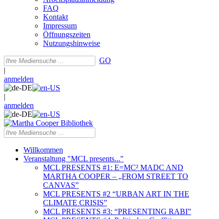
FAQ
Kontakt
Impressum
Öffnungszeiten
Nutzungshinweise
GO
|
anmelden
|
anmelden
Willkommen
Veranstaltung "MCL presents..."
MCL PRESENTS #1: E=MC² MADC AND
MARTHA COOPER – „FROM STREET TO
CANVAS”
MCL PRESENTS #2 “URBAN ART IN THE
CLIMATE CRISIS”
MCL PRESENTS #3: “PRESENTING RABI”