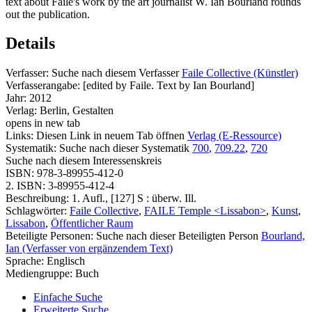
text about Faile's work by the art journalist W. Ian Bourland rounds
out the publication.
Details
Verfasser:
Suche nach diesem Verfasser
Faile Collective (Künstler)
Verfasserangabe:
[edited by Faile. Text by Ian Bourland]
Jahr:
2012
Verlag:
Berlin, Gestalten
opens in new tab
Links:
Diesen Link in neuem Tab öffnen
Verlag (E-Ressource)
Systematik:
Suche nach dieser Systematik
700
,
709.22
,
720
Suche nach diesem Interessenskreis
ISBN:
978-3-89955-412-0
2. ISBN:
3-89955-412-4
Beschreibung:
1. Aufl., [127] S : überw. Ill.
Schlagwörter:
Faile Collective
,
FAILE Temple <Lissabon>
,
Kunst
,
Lissabon
,
Öffentlicher Raum
Beteiligte Personen:
Suche nach dieser Beteiligten Person
Bourland,
Ian (Verfasser von ergänzendem Text)
Sprache:
Englisch
Mediengruppe:
Buch
Einfache Suche
Erweiterte Suche