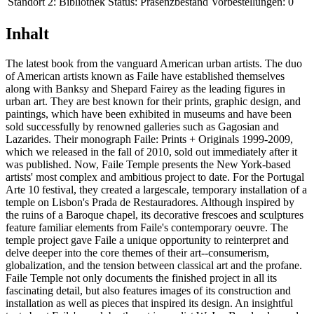
Standort 2:
Bibliothek
Status:
Präsenzbestand
Vorbestellungen:
0
Inhalt
The latest book from the vanguard American urban artists. The duo
of American artists known as Faile have established themselves
along with Banksy and Shepard Fairey as the leading figures in
urban art. They are best known for their prints, graphic design, and
paintings, which have been exhibited in museums and have been
sold successfully by renowned galleries such as Gagosian and
Lazarides. Their monograph Faile: Prints + Originals 1999-2009,
which we released in the fall of 2010, sold out immediately after it
was published. Now, Faile Temple presents the New York-based
artists' most complex and ambitious project to date. For the Portugal
Arte 10 festival, they created a largescale, temporary installation of a
temple on Lisbon's Prada de Restauradores. Although inspired by
the ruins of a Baroque chapel, its decorative frescoes and sculptures
feature familiar elements from Faile's contemporary oeuvre. The
temple project gave Faile a unique opportunity to reinterpret and
delve deeper into the core themes of their art--consumerism,
globalization, and the tension between classical art and the profane.
Faile Temple not only documents the finished project in all its
fascinating detail, but also features images of its construction and
installation as well as pieces that inspired its design. An insightful