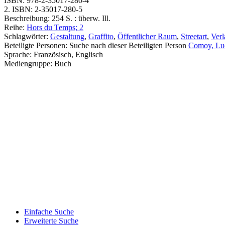
ISBN:
978-2-35017-280-4
2. ISBN:
2-35017-280-5
Beschreibung:
254 S. : überw. Ill.
Reihe:
Hors du Temps; 2
Schlagwörter:
Gestaltung
,
Graffito
,
Öffentlicher Raum
,
Streetart
,
Verl
Beteiligte Personen:
Suche nach dieser Beteiligten Person
Comoy, Luc
Sprache:
Französisch, Englisch
Mediengruppe:
Buch
Einfache Suche
Erweiterte Suche