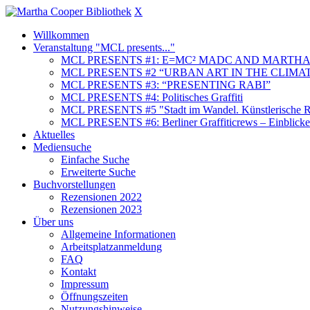
X
Willkommen
Veranstaltung "MCL presents..."
MCL PRESENTS #1: E=MC² MADC AND MARTHA
MCL PRESENTS #2 “URBAN ART IN THE CLIMAT
MCL PRESENTS #3: “PRESENTING RABI”
MCL PRESENTS #4: Politisches Graffiti
MCL PRESENTS #5 "Stadt im Wandel. Künstlerische Re
MCL PRESENTS #6: Berliner Graffiticrews – Einblicke 
Aktuelles
Mediensuche
Einfache Suche
Erweiterte Suche
Buchvorstellungen
Rezensionen 2022
Rezensionen 2023
Über uns
Allgemeine Informationen
Arbeitsplatzanmeldung
FAQ
Kontakt
Impressum
Öffnungszeiten
Nutzungshinweise