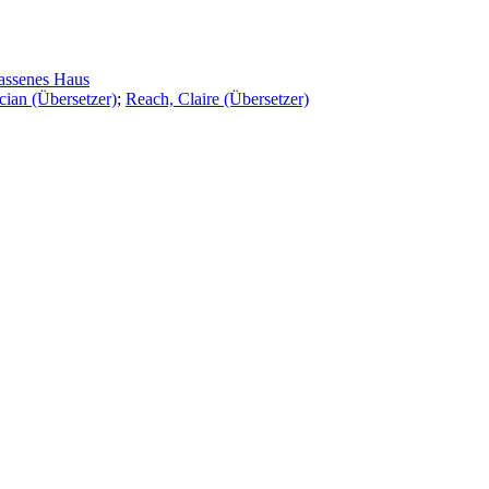
assenes Haus
ian (Übersetzer)
;
Reach, Claire (Übersetzer)