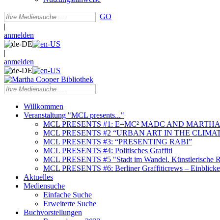
GO
|
anmelden
|
anmelden
Willkommen
Veranstaltung "MCL presents..."
MCL PRESENTS #1: E=MC² MADC AND MARTHA
MCL PRESENTS #2 “URBAN ART IN THE CLIMAT
MCL PRESENTS #3: “PRESENTING RABI”
MCL PRESENTS #4: Politisches Graffiti
MCL PRESENTS #5 "Stadt im Wandel. Künstlerische Re
MCL PRESENTS #6: Berliner Graffiticrews – Einblicke 
Aktuelles
Mediensuche
Einfache Suche
Erweiterte Suche
Buchvorstellungen