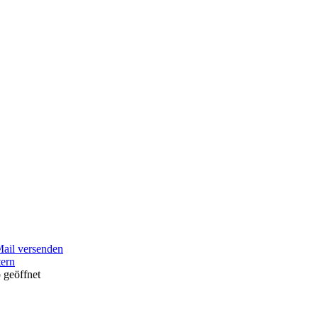
Mail versenden
tern
 geöffnet