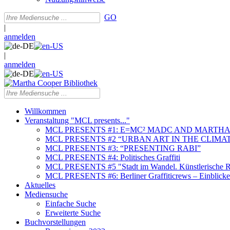
GO
|
anmelden
|
anmelden
Willkommen
Veranstaltung "MCL presents..."
MCL PRESENTS #1: E=MC² MADC AND MARTHA
MCL PRESENTS #2 “URBAN ART IN THE CLIMAT
MCL PRESENTS #3: “PRESENTING RABI”
MCL PRESENTS #4: Politisches Graffiti
MCL PRESENTS #5 "Stadt im Wandel. Künstlerische Re
MCL PRESENTS #6: Berliner Graffiticrews – Einblicke 
Aktuelles
Mediensuche
Einfache Suche
Erweiterte Suche
Buchvorstellungen