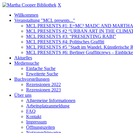
X
Willkommen
Veranstaltung "MCL presents..."
MCL PRESENTS #1: E=MC² MADC AND MARTHA
MCL PRESENTS #2 “URBAN ART IN THE CLIMAT
MCL PRESENTS #3: “PRESENTING RABI”
MCL PRESENTS #4: Politisches Graffiti
MCL PRESENTS #5 "Stadt im Wandel. Künstlerische Re
MCL PRESENTS #6: Berliner Graffiticrews – Einblicke 
Aktuelles
Mediensuche
Einfache Suche
Erweiterte Suche
Buchvorstellungen
Rezensionen 2022
Rezensionen 2023
Über uns
Allgemeine Informationen
Arbeitsplatzanmeldung
FAQ
Kontakt
Impressum
Öffnungszeiten
Nutzungshinweise