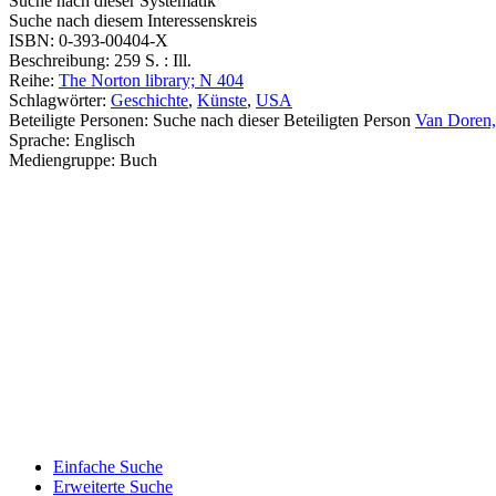
Suche nach dieser Systematik
Suche nach diesem Interessenskreis
ISBN:
0-393-00404-X
Beschreibung:
259 S. : Ill.
Reihe:
The Norton library; N 404
Schlagwörter:
Geschichte
,
Künste
,
USA
Beteiligte Personen:
Suche nach dieser Beteiligten Person
Van Doren, 
Sprache:
Englisch
Mediengruppe:
Buch
Einfache Suche
Erweiterte Suche