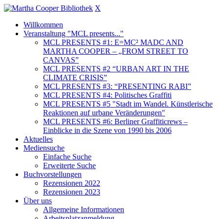
X
Willkommen
Veranstaltung "MCL presents..."
MCL PRESENTS #1: E=MC² MADC AND
MARTHA COOPER – „FROM STREET TO
CANVAS”
MCL PRESENTS #2 “URBAN ART IN THE
CLIMATE CRISIS”
MCL PRESENTS #3: “PRESENTING RABI”
MCL PRESENTS #4: Politisches Graffiti
MCL PRESENTS #5 "Stadt im Wandel. Künstlerische
Reaktionen auf urbane Veränderungen"
MCL PRESENTS #6: Berliner Graffiticrews –
Einblicke in die Szene von 1990 bis 2006
Aktuelles
Mediensuche
Einfache Suche
Erweiterte Suche
Buchvorstellungen
Rezensionen 2022
Rezensionen 2023
Über uns
Allgemeine Informationen
Arbeitsplatzanmeldung