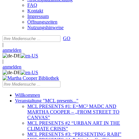
FAQ
Kontakt
Impressum
Öffnungszeiten
Nutzungshinweise
GO
|
anmelden
|
anmelden
Willkommen
Veranstaltung "MCL presents..."
MCL PRESENTS #1: E=MC² MADC AND
MARTHA COOPER – „FROM STREET TO
CANVAS”
MCL PRESENTS #2 “URBAN ART IN THE
CLIMATE CRISIS”
MCL PRESENTS #3: “PRESENTING RABI”