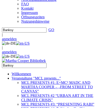
FAQ
Kontakt
Impressum
Öffnungszeiten
Nutzungshinweise
GO
|
anmelden
|
anmelden
Willkommen
Veranstaltung "MCL presents..."
MCL PRESENTS #1: E=MC² MADC AND
MARTHA COOPER – „FROM STREET TO
CANVAS”
MCL PRESENTS #2 “URBAN ART IN THE
CLIMATE CRISIS”
MCL PRESENTS #3: “PRESENTING RABI”