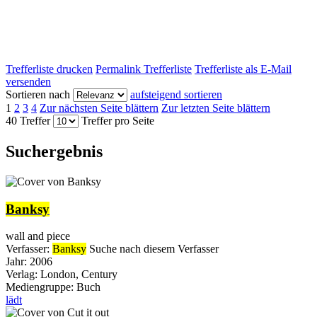
Trefferliste drucken
Permalink Trefferliste
Trefferliste als E-Mail
versenden
Sortieren nach
aufsteigend sortieren
1
2
3
4
Zur nächsten Seite blättern
Zur letzten Seite blättern
40 Treffer
Treffer pro Seite
Suchergebnis
Banksy
wall and piece
Verfasser:
Banksy
Suche nach diesem Verfasser
Jahr:
2006
Verlag:
London, Century
Mediengruppe:
Buch
lädt