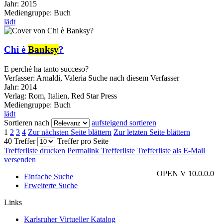
Jahr:
2015
Mediengruppe:
Buch
lädt
Chi è
Banksy
?
E perché ha tanto succeso?
Verfasser:
Arnaldi, Valeria
Suche nach diesem Verfasser
Jahr:
2014
Verlag:
Rom, Italien, Red Star Press
Mediengruppe:
Buch
lädt
Sortieren nach
aufsteigend sortieren
1
2
3
4
Zur nächsten Seite blättern
Zur letzten Seite blättern
40 Treffer
Treffer pro Seite
Trefferliste drucken
Permalink Trefferliste
Trefferliste als E-Mail
versenden
OPEN V 10.0.0.0
Einfache Suche
Erweiterte Suche
Links
Karlsruher Virtueller Katalog