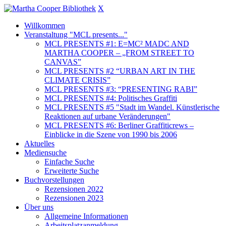
X
Willkommen
Veranstaltung "MCL presents..."
MCL PRESENTS #1: E=MC² MADC AND
MARTHA COOPER – „FROM STREET TO
CANVAS”
MCL PRESENTS #2 “URBAN ART IN THE
CLIMATE CRISIS”
MCL PRESENTS #3: “PRESENTING RABI”
MCL PRESENTS #4: Politisches Graffiti
MCL PRESENTS #5 "Stadt im Wandel. Künstlerische
Reaktionen auf urbane Veränderungen"
MCL PRESENTS #6: Berliner Graffiticrews –
Einblicke in die Szene von 1990 bis 2006
Aktuelles
Mediensuche
Einfache Suche
Erweiterte Suche
Buchvorstellungen
Rezensionen 2022
Rezensionen 2023
Über uns
Allgemeine Informationen
Arbeitsplatzanmeldung