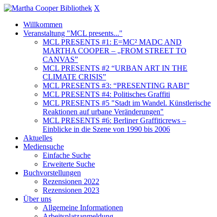
X
Willkommen
Veranstaltung "MCL presents..."
MCL PRESENTS #1: E=MC² MADC AND
MARTHA COOPER – „FROM STREET TO
CANVAS”
MCL PRESENTS #2 “URBAN ART IN THE
CLIMATE CRISIS”
MCL PRESENTS #3: “PRESENTING RABI”
MCL PRESENTS #4: Politisches Graffiti
MCL PRESENTS #5 "Stadt im Wandel. Künstlerische
Reaktionen auf urbane Veränderungen"
MCL PRESENTS #6: Berliner Graffiticrews –
Einblicke in die Szene von 1990 bis 2006
Aktuelles
Mediensuche
Einfache Suche
Erweiterte Suche
Buchvorstellungen
Rezensionen 2022
Rezensionen 2023
Über uns
Allgemeine Informationen
Arbeitsplatzanmeldung