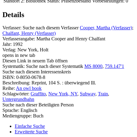
Standort 2:
Bibliothek
Status:
Präsenzbestand
Vorbestellungen:
0
Details
Verfasser:
Suche nach diesem Verfasser
Cooper, Martha (Verfasser)
;
Chalfant, Henry (Verfasser)
Verfasserangabe:
Martha Cooper and Henry Chalfant
Jahr:
1992
Verlag:
New York, Holt
opens in new tab
Diesen Link in neuem Tab öffnen
Systematik:
Suche nach dieser Systematik
MS 8000
,
759.147'1
Suche nach diesem Interessenskreis
ISBN:
0-8050-0678-8
Beschreibung:
Reprint, 104 S. : überwiegend Ill.
Reihe:
An owl book
Schlagwörter:
Graffito
,
New York, NY
,
Subway
,
Train
,
Untergrundbahn
Suche nach dieser Beteiligten Person
Sprache:
Englisch
Mediengruppe:
Buch
Einfache Suche
Erweiterte Suche