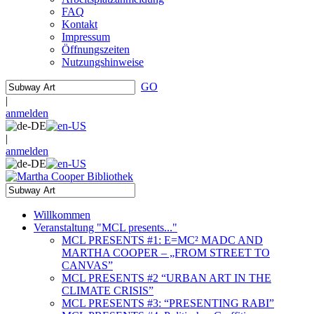
FAQ
Kontakt
Impressum
Öffnungszeiten
Nutzungshinweise
GO
|
anmelden
|
anmelden
Willkommen
Veranstaltung "MCL presents..."
MCL PRESENTS #1: E=MC² MADC AND
MARTHA COOPER – „FROM STREET TO
CANVAS”
MCL PRESENTS #2 “URBAN ART IN THE
CLIMATE CRISIS”
MCL PRESENTS #3: “PRESENTING RABI”