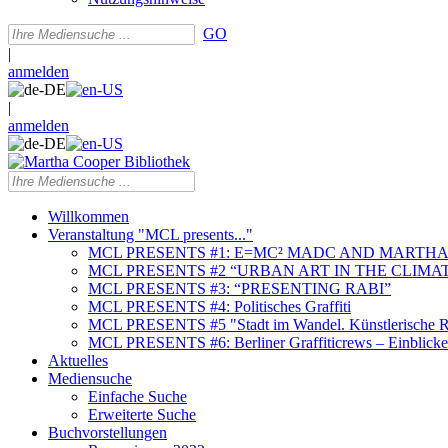
GO
|
anmelden
|
anmelden
Willkommen
Veranstaltung "MCL presents..."
MCL PRESENTS #1: E=MC² MADC AND MARTHA
MCL PRESENTS #2 “URBAN ART IN THE CLIMAT
MCL PRESENTS #3: “PRESENTING RABI”
MCL PRESENTS #4: Politisches Graffiti
MCL PRESENTS #5 "Stadt im Wandel. Künstlerische Re
MCL PRESENTS #6: Berliner Graffiticrews – Einblicke 
Aktuelles
Mediensuche
Einfache Suche
Erweiterte Suche
Buchvorstellungen