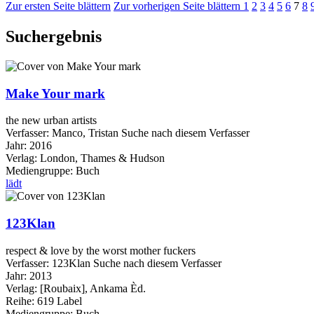
Zur ersten Seite blättern
Zur vorherigen Seite blättern
1
2
3
4
5
6
7
8
Suchergebnis
Make Your mark
the new urban artists
Verfasser:
Manco, Tristan
Suche nach diesem Verfasser
Jahr:
2016
Verlag:
London, Thames & Hudson
Mediengruppe:
Buch
lädt
123Klan
respect & love by the worst mother fuckers
Verfasser:
123Klan
Suche nach diesem Verfasser
Jahr:
2013
Verlag:
[Roubaix], Ankama Èd.
Reihe:
619 Label
Mediengruppe:
Buch