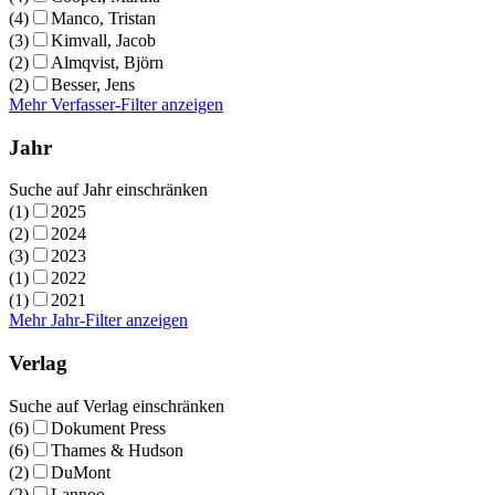
(4)
Manco, Tristan
(3)
Kimvall, Jacob
(2)
Almqvist, Björn
(2)
Besser, Jens
Mehr Verfasser-Filter anzeigen
Jahr
Suche auf Jahr einschränken
(1)
2025
(2)
2024
(3)
2023
(1)
2022
(1)
2021
Mehr Jahr-Filter anzeigen
Verlag
Suche auf Verlag einschränken
(6)
Dokument Press
(6)
Thames & Hudson
(2)
DuMont
(2)
Lannoo