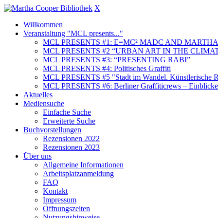
X
Willkommen
Veranstaltung "MCL presents..."
MCL PRESENTS #1: E=MC² MADC AND MARTHA
MCL PRESENTS #2 “URBAN ART IN THE CLIMAT
MCL PRESENTS #3: “PRESENTING RABI”
MCL PRESENTS #4: Politisches Graffiti
MCL PRESENTS #5 "Stadt im Wandel. Künstlerische Re
MCL PRESENTS #6: Berliner Graffiticrews – Einblicke 
Aktuelles
Mediensuche
Einfache Suche
Erweiterte Suche
Buchvorstellungen
Rezensionen 2022
Rezensionen 2023
Über uns
Allgemeine Informationen
Arbeitsplatzanmeldung
FAQ
Kontakt
Impressum
Öffnungszeiten
Nutzungshinweise