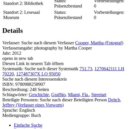
Status:
Vorbestellungen:
Standort 2:
Bibliothek
Präsenzbestand
0
Standort 2:
Lesesaal
Status:
Vorbestellungen:
Museum
Präsenzbestand
0
Details
Verfasser:
Suche nach diesem Verfasser
Cooper, Martha (Fotograf)
Verfasserangabe:
photography by Martha Cooper
Jahr:
2012
opens in new tab
Diesen Link in neuem Tab öffnen
Systematik:
Suche nach dieser Systematik
751.73
,
1270642111 LH
70220
,
127487307X LO 95050
Suche nach diesem Interessenskreis
ISBN:
9780988258907
Beschreibung:
248 Seiten
Schlagwörter:
Geschichte
,
Graffito
,
Miami, Fla.
,
Streetart
Beteiligte Personen:
Suche nach dieser Beteiligten Person
Deitch,
Jeffrey (Verfasser eines Vorworts)
Sprache:
Englisch
Mediengruppe:
Buch
Einfache Suche