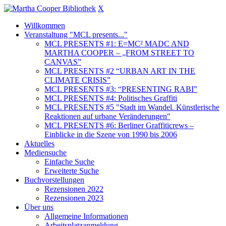
X
Willkommen
Veranstaltung "MCL presents..."
MCL PRESENTS #1: E=MC² MADC AND
MARTHA COOPER – „FROM STREET TO
CANVAS”
MCL PRESENTS #2 “URBAN ART IN THE
CLIMATE CRISIS”
MCL PRESENTS #3: “PRESENTING RABI”
MCL PRESENTS #4: Politisches Graffiti
MCL PRESENTS #5 "Stadt im Wandel. Künstlerische
Reaktionen auf urbane Veränderungen"
MCL PRESENTS #6: Berliner Graffiticrews –
Einblicke in die Szene von 1990 bis 2006
Aktuelles
Mediensuche
Einfache Suche
Erweiterte Suche
Buchvorstellungen
Rezensionen 2022
Rezensionen 2023
Über uns
Allgemeine Informationen
Arbeitsplatzanmeldung