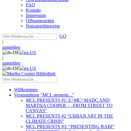
FAQ
Kontakt
Impressum
Öffnungszeiten
Nutzungshinweise
GO
|
anmelden
|
anmelden
Willkommen
Veranstaltung "MCL presents..."
MCL PRESENTS #1: E=MC² MADC AND
MARTHA COOPER – „FROM STREET TO
CANVAS”
MCL PRESENTS #2 “URBAN ART IN THE
CLIMATE CRISIS”
MCL PRESENTS #3: “PRESENTING RABI”