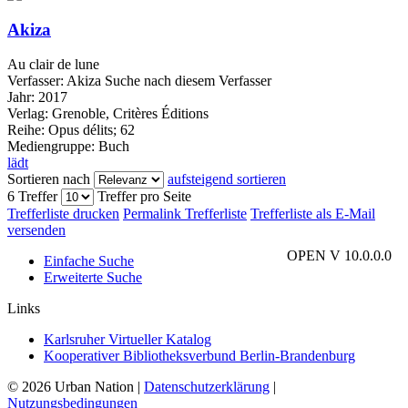
Akiza
Au clair de lune
Verfasser:
Akiza
Suche nach diesem Verfasser
Jahr:
2017
Verlag:
Grenoble, Critères Éditions
Reihe:
Opus délits; 62
Mediengruppe:
Buch
lädt
Sortieren nach
aufsteigend sortieren
6 Treffer
Treffer pro Seite
Trefferliste drucken
Permalink Trefferliste
Trefferliste als E-Mail
versenden
OPEN V 10.0.0.0
Einfache Suche
Erweiterte Suche
Links
Karlsruher Virtueller Katalog
Kooperativer Bibliotheksverbund Berlin-Brandenburg
© 2026 Urban Nation
|
Datenschutzerklärung
|
Nutzungsbedingungen