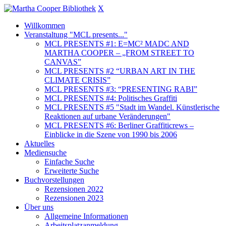
X
Willkommen
Veranstaltung "MCL presents..."
MCL PRESENTS #1: E=MC² MADC AND
MARTHA COOPER – „FROM STREET TO
CANVAS”
MCL PRESENTS #2 “URBAN ART IN THE
CLIMATE CRISIS”
MCL PRESENTS #3: “PRESENTING RABI”
MCL PRESENTS #4: Politisches Graffiti
MCL PRESENTS #5 "Stadt im Wandel. Künstlerische
Reaktionen auf urbane Veränderungen"
MCL PRESENTS #6: Berliner Graffiticrews –
Einblicke in die Szene von 1990 bis 2006
Aktuelles
Mediensuche
Einfache Suche
Erweiterte Suche
Buchvorstellungen
Rezensionen 2022
Rezensionen 2023
Über uns
Allgemeine Informationen
Arbeitsplatzanmeldung