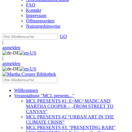
FAQ
Kontakt
Impressum
Öffnungszeiten
Nutzungshinweise
GO
|
anmelden
|
anmelden
Willkommen
Veranstaltung "MCL presents..."
MCL PRESENTS #1: E=MC² MADC AND
MARTHA COOPER – „FROM STREET TO
CANVAS”
MCL PRESENTS #2 “URBAN ART IN THE
CLIMATE CRISIS”
MCL PRESENTS #3: “PRESENTING RABI”