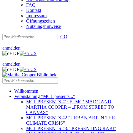
FAQ
Kontakt
Impressum
Öffnungszeiten
Nutzungshinweise
GO
|
anmelden
|
anmelden
Willkommen
Veranstaltung "MCL presents..."
MCL PRESENTS #1: E=MC² MADC AND
MARTHA COOPER – „FROM STREET TO
CANVAS”
MCL PRESENTS #2 “URBAN ART IN THE
CLIMATE CRISIS”
MCL PRESENTS #3: “PRESENTING RABI”