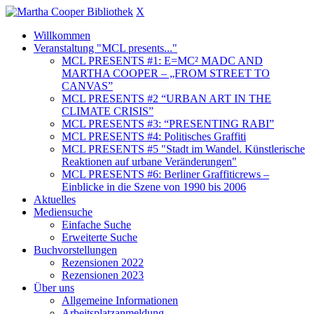
X
Willkommen
Veranstaltung "MCL presents..."
MCL PRESENTS #1: E=MC² MADC AND
MARTHA COOPER – „FROM STREET TO
CANVAS”
MCL PRESENTS #2 “URBAN ART IN THE
CLIMATE CRISIS”
MCL PRESENTS #3: “PRESENTING RABI”
MCL PRESENTS #4: Politisches Graffiti
MCL PRESENTS #5 "Stadt im Wandel. Künstlerische
Reaktionen auf urbane Veränderungen"
MCL PRESENTS #6: Berliner Graffiticrews –
Einblicke in die Szene von 1990 bis 2006
Aktuelles
Mediensuche
Einfache Suche
Erweiterte Suche
Buchvorstellungen
Rezensionen 2022
Rezensionen 2023
Über uns
Allgemeine Informationen
Arbeitsplatzanmeldung