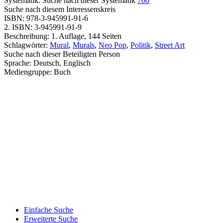
Systematik:
Suche nach dieser Systematik
700
Suche nach diesem Interessenskreis
ISBN:
978-3-945991-91-6
2. ISBN:
3-945991-91-9
Beschreibung:
1. Auflage, 144 Seiten
Schlagwörter:
Mural
,
Murals
,
Neo Pop
,
Politik
,
Street Art
Suche nach dieser Beteiligten Person
Sprache:
Deutsch, Englisch
Mediengruppe:
Buch
Einfache Suche
Erweiterte Suche