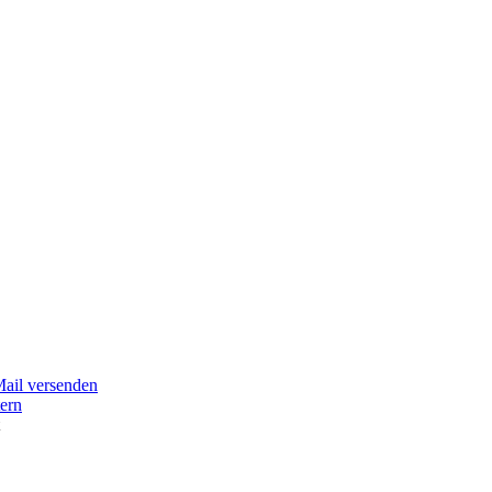
Mail versenden
tern