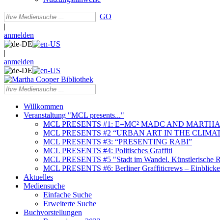
GO
|
anmelden
|
anmelden
Willkommen
Veranstaltung "MCL presents..."
MCL PRESENTS #1: E=MC² MADC AND MARTHA
MCL PRESENTS #2 “URBAN ART IN THE CLIMAT
MCL PRESENTS #3: “PRESENTING RABI”
MCL PRESENTS #4: Politisches Graffiti
MCL PRESENTS #5 "Stadt im Wandel. Künstlerische Re
MCL PRESENTS #6: Berliner Graffiticrews – Einblicke 
Aktuelles
Mediensuche
Einfache Suche
Erweiterte Suche
Buchvorstellungen