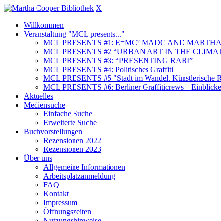
X
Willkommen
Veranstaltung "MCL presents..."
MCL PRESENTS #1: E=MC² MADC AND MARTHA
MCL PRESENTS #2 “URBAN ART IN THE CLIMAT
MCL PRESENTS #3: “PRESENTING RABI”
MCL PRESENTS #4: Politisches Graffiti
MCL PRESENTS #5 "Stadt im Wandel. Künstlerische Re
MCL PRESENTS #6: Berliner Graffiticrews – Einblicke 
Aktuelles
Mediensuche
Einfache Suche
Erweiterte Suche
Buchvorstellungen
Rezensionen 2022
Rezensionen 2023
Über uns
Allgemeine Informationen
Arbeitsplatzanmeldung
FAQ
Kontakt
Impressum
Öffnungszeiten
Nutzungshinweise