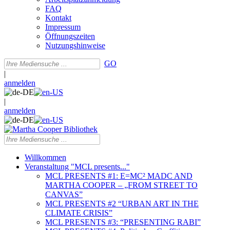
FAQ
Kontakt
Impressum
Öffnungszeiten
Nutzungshinweise
GO
|
anmelden
|
anmelden
Willkommen
Veranstaltung "MCL presents..."
MCL PRESENTS #1: E=MC² MADC AND
MARTHA COOPER – „FROM STREET TO
CANVAS”
MCL PRESENTS #2 “URBAN ART IN THE
CLIMATE CRISIS”
MCL PRESENTS #3: “PRESENTING RABI”