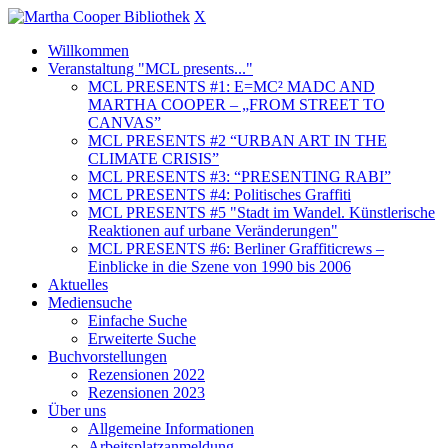
X
Willkommen
Veranstaltung "MCL presents..."
MCL PRESENTS #1: E=MC² MADC AND
MARTHA COOPER – „FROM STREET TO
CANVAS”
MCL PRESENTS #2 “URBAN ART IN THE
CLIMATE CRISIS”
MCL PRESENTS #3: “PRESENTING RABI”
MCL PRESENTS #4: Politisches Graffiti
MCL PRESENTS #5 "Stadt im Wandel. Künstlerische
Reaktionen auf urbane Veränderungen"
MCL PRESENTS #6: Berliner Graffiticrews –
Einblicke in die Szene von 1990 bis 2006
Aktuelles
Mediensuche
Einfache Suche
Erweiterte Suche
Buchvorstellungen
Rezensionen 2022
Rezensionen 2023
Über uns
Allgemeine Informationen
Arbeitsplatzanmeldung