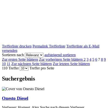
Trefferliste drucken
Permalink Trefferliste
Trefferliste als E-Mail
versenden
Sortieren nach
aufsteigend sortieren
Zur ersten Seite blättern
Zur vorherigen Seite blättern
2
3
4
5
6
7
8
9
10
11
Zur nächsten Seite blättern
Zur letzten Seite blättern
110 Treffer
Treffer pro Seite
Suchergebnis
Onesto Diesel
Verfasser:
Hornest, Alex
Suche nach diesem Verfasser