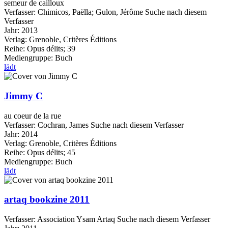
semeur de cailloux
Verfasser:
Chimicos, Paëlla
;
Gulon, Jérôme
Suche nach diesem
Verfasser
Jahr:
2013
Verlag:
Grenoble, Critères Éditions
Reihe:
Opus délits; 39
Mediengruppe:
Buch
lädt
Jimmy C
au coeur de la rue
Verfasser:
Cochran, James
Suche nach diesem Verfasser
Jahr:
2014
Verlag:
Grenoble, Critères Éditions
Reihe:
Opus délits; 45
Mediengruppe:
Buch
lädt
artaq bookzine 2011
Verfasser:
Association Ysam Artaq
Suche nach diesem Verfasser