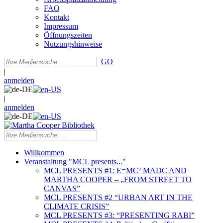
FAQ
Kontakt
Impressum
Öffnungszeiten
Nutzungshinweise
GO
|
anmelden
|
anmelden
Willkommen
Veranstaltung "MCL presents..."
MCL PRESENTS #1: E=MC² MADC AND
MARTHA COOPER – „FROM STREET TO
CANVAS”
MCL PRESENTS #2 “URBAN ART IN THE
CLIMATE CRISIS”
MCL PRESENTS #3: “PRESENTING RABI”