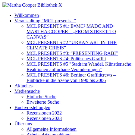
X
Willkommen
Veranstaltung "MCL presents..."
MCL PRESENTS #1: E=MC² MADC AND
MARTHA COOPER – „FROM STREET TO
CANVAS”
MCL PRESENTS #2 “URBAN ART IN THE
CLIMATE CRISIS”
MCL PRESENTS #3: “PRESENTING RABI”
MCL PRESENTS #4: Politisches Graffiti
MCL PRESENTS #5 "Stadt im Wandel. Künstlerische
Reaktionen auf urbane Veränderungen"
MCL PRESENTS #6: Berliner Graffiticrews –
Einblicke in die Szene von 1990 bis 2006
Aktuelles
Mediensuche
Einfache Suche
Erweiterte Suche
Buchvorstellungen
Rezensionen 2022
Rezensionen 2023
Über uns
Allgemeine Informationen
Arbeitsplatzanmeldung