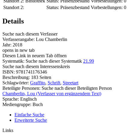
Standort 2:
Bibliothek
Status:
Präsenzbestand
Vorbestellungen:
0
Standort 2:
Status:
Präsenzbestand
Vorbestellungen:
0
Details
Suche nach diesem Verfasser
Verfasserangabe:
Lou Chamberlin
Jahr:
2018
opens in new tab
Diesen Link in neuem Tab öffnen
Systematik:
Suche nach dieser Systematik
21.99
Suche nach diesem Interessenskreis
ISBN:
9781741176346
Beschreibung:
183 Seiten
Schlagwörter:
Graffito
,
Schrift
,
Streetart
Beteiligte Personen:
Suche nach dieser Beteiligten Person
Chamberlin, Lou (Verfasser von ergänzendem Text)
Sprache:
Englisch
Mediengruppe:
Buch
Einfache Suche
Erweiterte Suche
Links