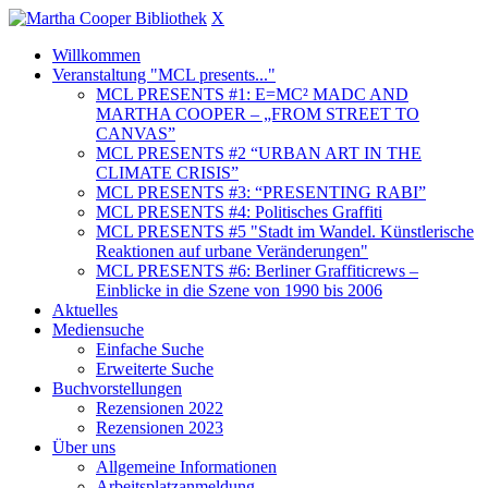
X
Willkommen
Veranstaltung "MCL presents..."
MCL PRESENTS #1: E=MC² MADC AND
MARTHA COOPER – „FROM STREET TO
CANVAS”
MCL PRESENTS #2 “URBAN ART IN THE
CLIMATE CRISIS”
MCL PRESENTS #3: “PRESENTING RABI”
MCL PRESENTS #4: Politisches Graffiti
MCL PRESENTS #5 "Stadt im Wandel. Künstlerische
Reaktionen auf urbane Veränderungen"
MCL PRESENTS #6: Berliner Graffiticrews –
Einblicke in die Szene von 1990 bis 2006
Aktuelles
Mediensuche
Einfache Suche
Erweiterte Suche
Buchvorstellungen
Rezensionen 2022
Rezensionen 2023
Über uns
Allgemeine Informationen
Arbeitsplatzanmeldung