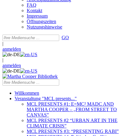
FAQ
Kontakt
Impressum
Öffnungszeiten
Nutzungshinweise
GO
|
anmelden
|
anmelden
Willkommen
Veranstaltung "MCL presents..."
MCL PRESENTS #1: E=MC² MADC AND
MARTHA COOPER – „FROM STREET TO
CANVAS”
MCL PRESENTS #2 “URBAN ART IN THE
CLIMATE CRISIS”
MCL PRESENTS #3: “PRESENTING RABI”