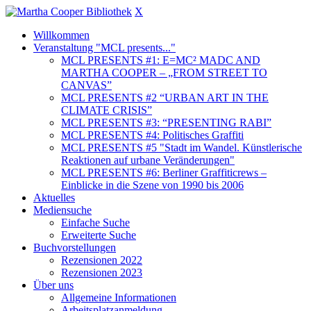
X
Willkommen
Veranstaltung "MCL presents..."
MCL PRESENTS #1: E=MC² MADC AND
MARTHA COOPER – „FROM STREET TO
CANVAS”
MCL PRESENTS #2 “URBAN ART IN THE
CLIMATE CRISIS”
MCL PRESENTS #3: “PRESENTING RABI”
MCL PRESENTS #4: Politisches Graffiti
MCL PRESENTS #5 "Stadt im Wandel. Künstlerische
Reaktionen auf urbane Veränderungen"
MCL PRESENTS #6: Berliner Graffiticrews –
Einblicke in die Szene von 1990 bis 2006
Aktuelles
Mediensuche
Einfache Suche
Erweiterte Suche
Buchvorstellungen
Rezensionen 2022
Rezensionen 2023
Über uns
Allgemeine Informationen
Arbeitsplatzanmeldung