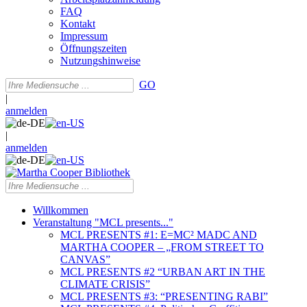
FAQ
Kontakt
Impressum
Öffnungszeiten
Nutzungshinweise
GO
|
anmelden
|
anmelden
Willkommen
Veranstaltung "MCL presents..."
MCL PRESENTS #1: E=MC² MADC AND
MARTHA COOPER – „FROM STREET TO
CANVAS”
MCL PRESENTS #2 “URBAN ART IN THE
CLIMATE CRISIS”
MCL PRESENTS #3: “PRESENTING RABI”