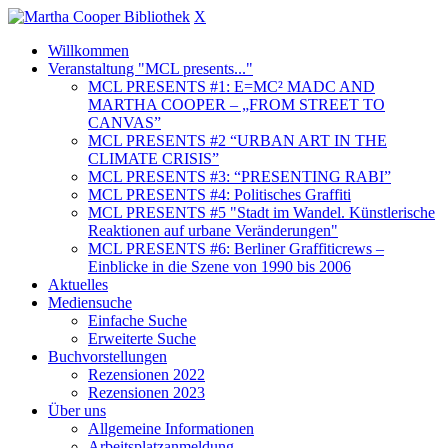
X
Willkommen
Veranstaltung "MCL presents..."
MCL PRESENTS #1: E=MC² MADC AND
MARTHA COOPER – „FROM STREET TO
CANVAS”
MCL PRESENTS #2 “URBAN ART IN THE
CLIMATE CRISIS”
MCL PRESENTS #3: “PRESENTING RABI”
MCL PRESENTS #4: Politisches Graffiti
MCL PRESENTS #5 "Stadt im Wandel. Künstlerische
Reaktionen auf urbane Veränderungen"
MCL PRESENTS #6: Berliner Graffiticrews –
Einblicke in die Szene von 1990 bis 2006
Aktuelles
Mediensuche
Einfache Suche
Erweiterte Suche
Buchvorstellungen
Rezensionen 2022
Rezensionen 2023
Über uns
Allgemeine Informationen
Arbeitsplatzanmeldung