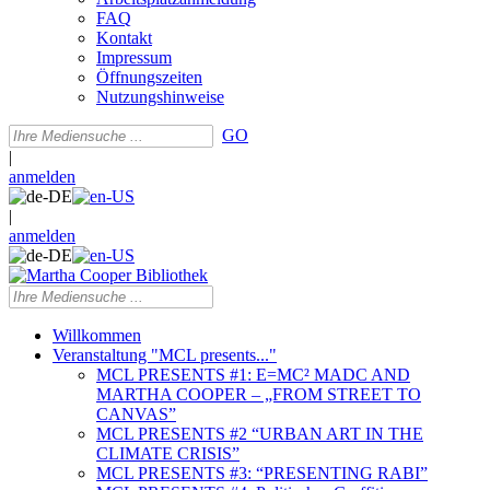
FAQ
Kontakt
Impressum
Öffnungszeiten
Nutzungshinweise
GO
|
anmelden
|
anmelden
Willkommen
Veranstaltung "MCL presents..."
MCL PRESENTS #1: E=MC² MADC AND
MARTHA COOPER – „FROM STREET TO
CANVAS”
MCL PRESENTS #2 “URBAN ART IN THE
CLIMATE CRISIS”
MCL PRESENTS #3: “PRESENTING RABI”