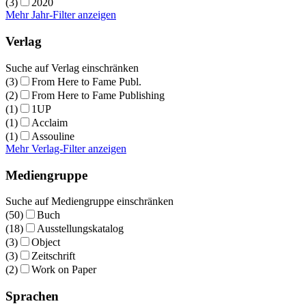
(3)
2020
Mehr Jahr-Filter anzeigen
Verlag
Suche auf Verlag einschränken
(3)
From Here to Fame Publ.
(2)
From Here to Fame Publishing
(1)
1UP
(1)
Acclaim
(1)
Assouline
Mehr Verlag-Filter anzeigen
Mediengruppe
Suche auf Mediengruppe einschränken
(50)
Buch
(18)
Ausstellungskatalog
(3)
Object
(3)
Zeitschrift
(2)
Work on Paper
Sprachen