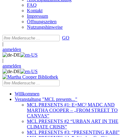
FAQ
Kontakt
Impressum
Öffnungszeiten
Nutzungshinweise
GO
|
anmelden
|
anmelden
Willkommen
Veranstaltung "MCL presents..."
MCL PRESENTS #1: E=MC² MADC AND
MARTHA COOPER – „FROM STREET TO
CANVAS”
MCL PRESENTS #2 “URBAN ART IN THE
CLIMATE CRISIS”
MCL PRESENTS #3: “PRESENTING RABI”