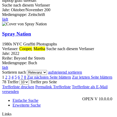
hiphop graff streetart
Suche nach diesem Verfasser
Jahr:
Oktober/November 200
Mediengruppe:
Zeitschrift
lädt
Spray Nation
1980s NYC Graffiti Photographs
Verfasser:
Cooper,
Martha
Suche nach diesem Verfasser
Jahr:
2022
Reihe:
Beyond the Streets
Mediengruppe:
Buch
lädt
Sortieren nach
aufsteigend sortieren
1
2
3
4
5
6
7
8
Zur nächsten Seite blättern
Zur letzten Seite blättern
78 Treffer
Treffer pro Seite
Trefferliste drucken
Permalink Trefferliste
Trefferliste als E-Mail
versenden
OPEN V 10.0.0.0
Einfache Suche
Erweiterte Suche
Links