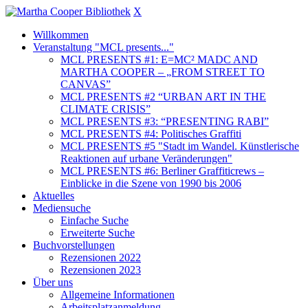
X
Willkommen
Veranstaltung "MCL presents..."
MCL PRESENTS #1: E=MC² MADC AND
MARTHA COOPER – „FROM STREET TO
CANVAS”
MCL PRESENTS #2 “URBAN ART IN THE
CLIMATE CRISIS”
MCL PRESENTS #3: “PRESENTING RABI”
MCL PRESENTS #4: Politisches Graffiti
MCL PRESENTS #5 "Stadt im Wandel. Künstlerische
Reaktionen auf urbane Veränderungen"
MCL PRESENTS #6: Berliner Graffiticrews –
Einblicke in die Szene von 1990 bis 2006
Aktuelles
Mediensuche
Einfache Suche
Erweiterte Suche
Buchvorstellungen
Rezensionen 2022
Rezensionen 2023
Über uns
Allgemeine Informationen
Arbeitsplatzanmeldung