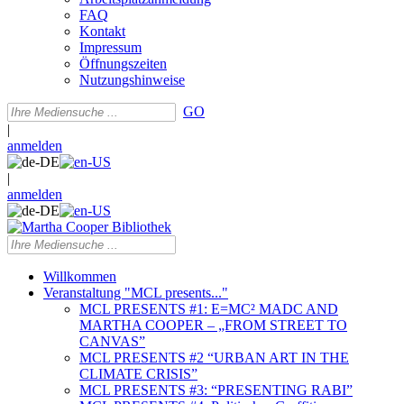
FAQ
Kontakt
Impressum
Öffnungszeiten
Nutzungshinweise
GO
|
anmelden
|
anmelden
Willkommen
Veranstaltung "MCL presents..."
MCL PRESENTS #1: E=MC² MADC AND
MARTHA COOPER – „FROM STREET TO
CANVAS”
MCL PRESENTS #2 “URBAN ART IN THE
CLIMATE CRISIS”
MCL PRESENTS #3: “PRESENTING RABI”