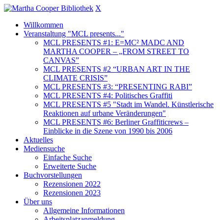
X
Willkommen
Veranstaltung "MCL presents..."
MCL PRESENTS #1: E=MC² MADC AND
MARTHA COOPER – „FROM STREET TO
CANVAS”
MCL PRESENTS #2 “URBAN ART IN THE
CLIMATE CRISIS”
MCL PRESENTS #3: “PRESENTING RABI”
MCL PRESENTS #4: Politisches Graffiti
MCL PRESENTS #5 "Stadt im Wandel. Künstlerische
Reaktionen auf urbane Veränderungen"
MCL PRESENTS #6: Berliner Graffiticrews –
Einblicke in die Szene von 1990 bis 2006
Aktuelles
Mediensuche
Einfache Suche
Erweiterte Suche
Buchvorstellungen
Rezensionen 2022
Rezensionen 2023
Über uns
Allgemeine Informationen
Arbeitsplatzanmeldung