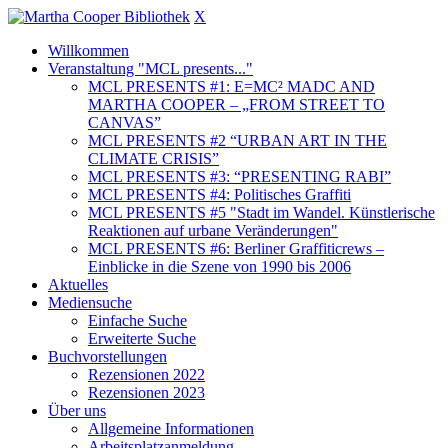
X
Willkommen
Veranstaltung "MCL presents..."
MCL PRESENTS #1: E=MC² MADC AND
MARTHA COOPER – „FROM STREET TO
CANVAS”
MCL PRESENTS #2 “URBAN ART IN THE
CLIMATE CRISIS”
MCL PRESENTS #3: “PRESENTING RABI”
MCL PRESENTS #4: Politisches Graffiti
MCL PRESENTS #5 "Stadt im Wandel. Künstlerische
Reaktionen auf urbane Veränderungen"
MCL PRESENTS #6: Berliner Graffiticrews –
Einblicke in die Szene von 1990 bis 2006
Aktuelles
Mediensuche
Einfache Suche
Erweiterte Suche
Buchvorstellungen
Rezensionen 2022
Rezensionen 2023
Über uns
Allgemeine Informationen
Arbeitsplatzanmeldung