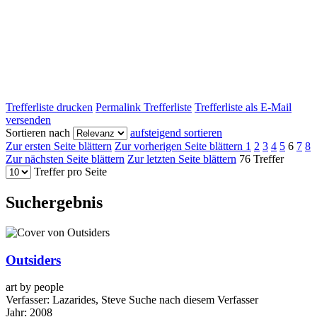
Trefferliste drucken
Permalink Trefferliste
Trefferliste als E-Mail
versenden
Sortieren nach
aufsteigend sortieren
Zur ersten Seite blättern
Zur vorherigen Seite blättern
1
2
3
4
5
6
7
8
Zur nächsten Seite blättern
Zur letzten Seite blättern
76 Treffer
Treffer pro Seite
Suchergebnis
Outsiders
art by people
Verfasser:
Lazarides, Steve
Suche nach diesem Verfasser
Jahr:
2008