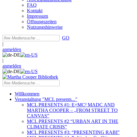
FAQ
Kontakt
Impressum
Öffnungszeiten
Nutzungshinweise
GO
|
anmelden
|
anmelden
Willkommen
Veranstaltung "MCL presents..."
MCL PRESENTS #1: E=MC² MADC AND
MARTHA COOPER – „FROM STREET TO
CANVAS”
MCL PRESENTS #2 “URBAN ART IN THE
CLIMATE CRISIS”
MCL PRESENTS #3: “PRESENTING RABI”