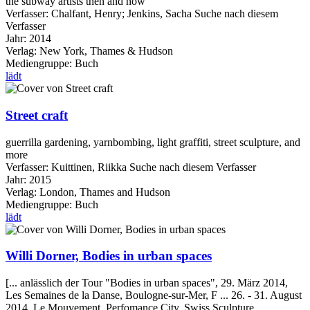
the subway artists then and now
Verfasser:
Chalfant, Henry
;
Jenkins, Sacha
Suche nach diesem
Verfasser
Jahr:
2014
Verlag:
New York, Thames & Hudson
Mediengruppe:
Buch
lädt
Street craft
guerrilla gardening, yarnbombing, light graffiti, street sculpture, and
more
Verfasser:
Kuittinen, Riikka
Suche nach diesem Verfasser
Jahr:
2015
Verlag:
London, Thames and Hudson
Mediengruppe:
Buch
lädt
Willi Dorner, Bodies in urban spaces
[... anlässlich der Tour "Bodies in urban spaces", 29. März 2014,
Les Semaines de la Danse, Boulogne-sur-Mer, F ... 26. - 31. August
2014, Le Mouvement, Perfomance City, Swiss Sculpture