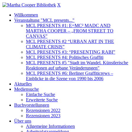
X
Willkommen
Veranstaltung "MCL presents..."
MCL PRESENTS #1: E=MC² MADC AND
MARTHA COOPER – „FROM STREET TO
CANVAS”
MCL PRESENTS #2 “URBAN ART IN THE
CLIMATE CRISIS”
MCL PRESENTS #3: “PRESENTING RABI”
MCL PRESENTS #4: Politisches Graffiti
MCL PRESENTS #5 "Stadt im Wandel. Künstlerische
Reaktionen auf urbane Veränderungen"
MCL PRESENTS #6: Berliner Graffiticrews –
Einblicke in die Szene von 1990 bis 2006
Aktuelles
Mediensuche
Einfache Suche
Erweiterte Suche
Buchvorstellungen
Rezensionen 2022
Rezensionen 2023
Über uns
Allgemeine Informationen
Arbeitsplatzanmeldung