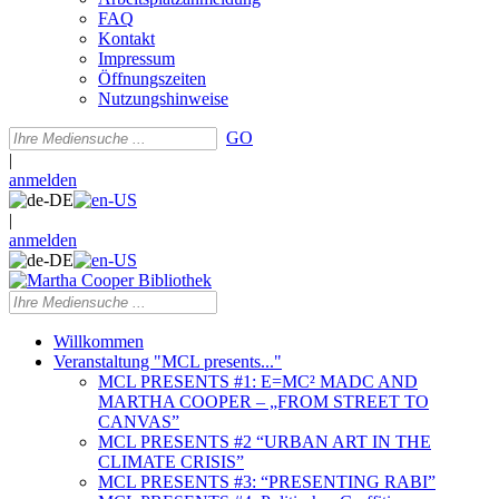
FAQ
Kontakt
Impressum
Öffnungszeiten
Nutzungshinweise
GO
|
anmelden
|
anmelden
Willkommen
Veranstaltung "MCL presents..."
MCL PRESENTS #1: E=MC² MADC AND
MARTHA COOPER – „FROM STREET TO
CANVAS”
MCL PRESENTS #2 “URBAN ART IN THE
CLIMATE CRISIS”
MCL PRESENTS #3: “PRESENTING RABI”