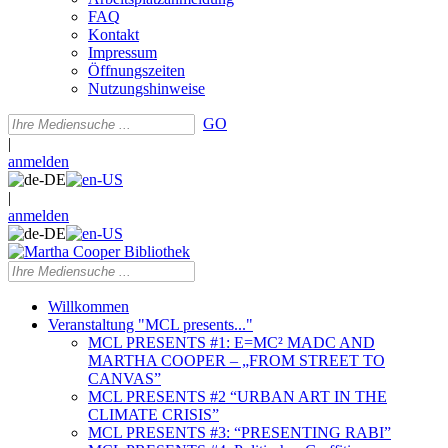
FAQ
Kontakt
Impressum
Öffnungszeiten
Nutzungshinweise
GO
|
anmelden
|
anmelden
Willkommen
Veranstaltung "MCL presents..."
MCL PRESENTS #1: E=MC² MADC AND
MARTHA COOPER – „FROM STREET TO
CANVAS”
MCL PRESENTS #2 “URBAN ART IN THE
CLIMATE CRISIS”
MCL PRESENTS #3: “PRESENTING RABI”