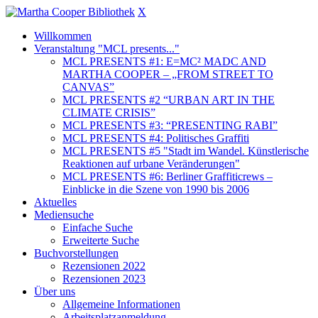
X
Willkommen
Veranstaltung "MCL presents..."
MCL PRESENTS #1: E=MC² MADC AND
MARTHA COOPER – „FROM STREET TO
CANVAS”
MCL PRESENTS #2 “URBAN ART IN THE
CLIMATE CRISIS”
MCL PRESENTS #3: “PRESENTING RABI”
MCL PRESENTS #4: Politisches Graffiti
MCL PRESENTS #5 "Stadt im Wandel. Künstlerische
Reaktionen auf urbane Veränderungen"
MCL PRESENTS #6: Berliner Graffiticrews –
Einblicke in die Szene von 1990 bis 2006
Aktuelles
Mediensuche
Einfache Suche
Erweiterte Suche
Buchvorstellungen
Rezensionen 2022
Rezensionen 2023
Über uns
Allgemeine Informationen
Arbeitsplatzanmeldung