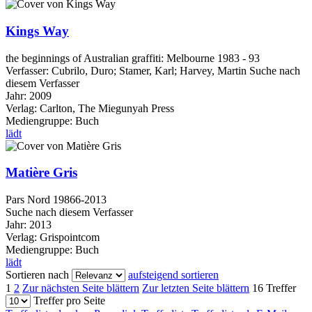
Kings Way
the beginnings of Australian graffiti: Melbourne 1983 - 93
Verfasser:
Cubrilo, Duro
;
Stamer, Karl
;
Harvey, Martin
Suche nach
diesem Verfasser
Jahr:
2009
Verlag:
Carlton, The Miegunyah Press
Mediengruppe:
Buch
lädt
Matière Gris
Pars Nord 19866-2013
Suche nach diesem Verfasser
Jahr:
2013
Verlag:
Grispointcom
Mediengruppe:
Buch
lädt
Sortieren nach
aufsteigend sortieren
1
2
Zur nächsten Seite blättern
Zur letzten Seite blättern
16 Treffer
Treffer pro Seite