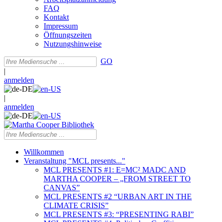
FAQ
Kontakt
Impressum
Öffnungszeiten
Nutzungshinweise
GO
|
anmelden
|
anmelden
Willkommen
Veranstaltung "MCL presents..."
MCL PRESENTS #1: E=MC² MADC AND
MARTHA COOPER – „FROM STREET TO
CANVAS”
MCL PRESENTS #2 “URBAN ART IN THE
CLIMATE CRISIS”
MCL PRESENTS #3: “PRESENTING RABI”