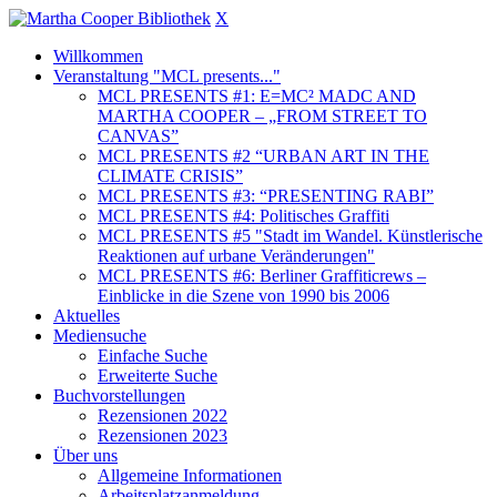
X
Willkommen
Veranstaltung "MCL presents..."
MCL PRESENTS #1: E=MC² MADC AND
MARTHA COOPER – „FROM STREET TO
CANVAS”
MCL PRESENTS #2 “URBAN ART IN THE
CLIMATE CRISIS”
MCL PRESENTS #3: “PRESENTING RABI”
MCL PRESENTS #4: Politisches Graffiti
MCL PRESENTS #5 "Stadt im Wandel. Künstlerische
Reaktionen auf urbane Veränderungen"
MCL PRESENTS #6: Berliner Graffiticrews –
Einblicke in die Szene von 1990 bis 2006
Aktuelles
Mediensuche
Einfache Suche
Erweiterte Suche
Buchvorstellungen
Rezensionen 2022
Rezensionen 2023
Über uns
Allgemeine Informationen
Arbeitsplatzanmeldung