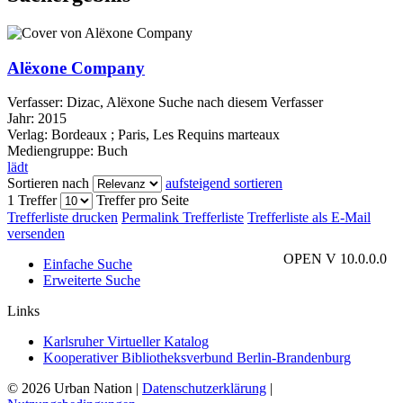
Alëxone Company
Verfasser:
Dizac, Alëxone
Suche nach diesem Verfasser
Jahr:
2015
Verlag:
Bordeaux ; Paris, Les Requins marteaux
Mediengruppe:
Buch
lädt
Sortieren nach
aufsteigend sortieren
1 Treffer
Treffer pro Seite
Trefferliste drucken
Permalink Trefferliste
Trefferliste als E-Mail
versenden
OPEN V 10.0.0.0
Einfache Suche
Erweiterte Suche
Links
Karlsruher Virtueller Katalog
Kooperativer Bibliotheksverbund Berlin-Brandenburg
© 2026 Urban Nation
|
Datenschutzerklärung
|