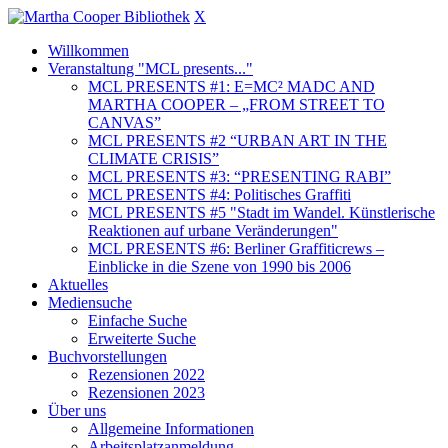
X
Willkommen
Veranstaltung "MCL presents..."
MCL PRESENTS #1: E=MC² MADC AND
MARTHA COOPER – „FROM STREET TO
CANVAS”
MCL PRESENTS #2 “URBAN ART IN THE
CLIMATE CRISIS”
MCL PRESENTS #3: “PRESENTING RABI”
MCL PRESENTS #4: Politisches Graffiti
MCL PRESENTS #5 "Stadt im Wandel. Künstlerische
Reaktionen auf urbane Veränderungen"
MCL PRESENTS #6: Berliner Graffiticrews –
Einblicke in die Szene von 1990 bis 2006
Aktuelles
Mediensuche
Einfache Suche
Erweiterte Suche
Buchvorstellungen
Rezensionen 2022
Rezensionen 2023
Über uns
Allgemeine Informationen
Arbeitsplatzanmeldung