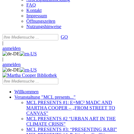
FAQ
Kontakt
Impressum
Öffnungszeiten
Nutzungshinweise
GO
|
anmelden
|
anmelden
Willkommen
Veranstaltung "MCL presents..."
MCL PRESENTS #1: E=MC² MADC AND
MARTHA COOPER – „FROM STREET TO
CANVAS”
MCL PRESENTS #2 “URBAN ART IN THE
CLIMATE CRISIS”
MCL PRESENTS #3: “PRESENTING RABI”