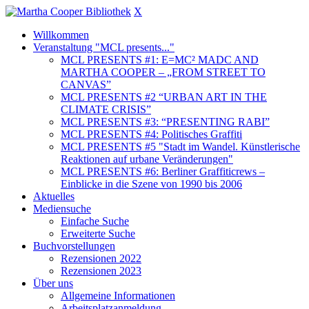
X
Willkommen
Veranstaltung "MCL presents..."
MCL PRESENTS #1: E=MC² MADC AND
MARTHA COOPER – „FROM STREET TO
CANVAS”
MCL PRESENTS #2 “URBAN ART IN THE
CLIMATE CRISIS”
MCL PRESENTS #3: “PRESENTING RABI”
MCL PRESENTS #4: Politisches Graffiti
MCL PRESENTS #5 "Stadt im Wandel. Künstlerische
Reaktionen auf urbane Veränderungen"
MCL PRESENTS #6: Berliner Graffiticrews –
Einblicke in die Szene von 1990 bis 2006
Aktuelles
Mediensuche
Einfache Suche
Erweiterte Suche
Buchvorstellungen
Rezensionen 2022
Rezensionen 2023
Über uns
Allgemeine Informationen
Arbeitsplatzanmeldung