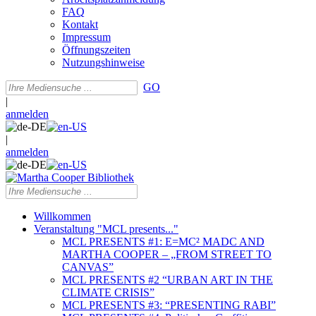
FAQ
Kontakt
Impressum
Öffnungszeiten
Nutzungshinweise
GO
|
anmelden
|
anmelden
Willkommen
Veranstaltung "MCL presents..."
MCL PRESENTS #1: E=MC² MADC AND
MARTHA COOPER – „FROM STREET TO
CANVAS”
MCL PRESENTS #2 “URBAN ART IN THE
CLIMATE CRISIS”
MCL PRESENTS #3: “PRESENTING RABI”