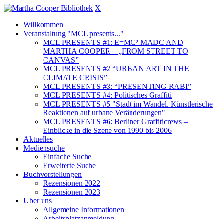
X
Willkommen
Veranstaltung "MCL presents..."
MCL PRESENTS #1: E=MC² MADC AND
MARTHA COOPER – „FROM STREET TO
CANVAS”
MCL PRESENTS #2 “URBAN ART IN THE
CLIMATE CRISIS”
MCL PRESENTS #3: “PRESENTING RABI”
MCL PRESENTS #4: Politisches Graffiti
MCL PRESENTS #5 "Stadt im Wandel. Künstlerische
Reaktionen auf urbane Veränderungen"
MCL PRESENTS #6: Berliner Graffiticrews –
Einblicke in die Szene von 1990 bis 2006
Aktuelles
Mediensuche
Einfache Suche
Erweiterte Suche
Buchvorstellungen
Rezensionen 2022
Rezensionen 2023
Über uns
Allgemeine Informationen
Arbeitsplatzanmeldung