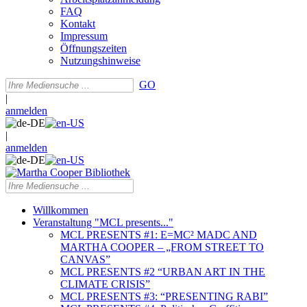
FAQ
Kontakt
Impressum
Öffnungszeiten
Nutzungshinweise
GO
|
anmelden
|
anmelden
Willkommen
Veranstaltung "MCL presents..."
MCL PRESENTS #1: E=MC² MADC AND
MARTHA COOPER – „FROM STREET TO
CANVAS”
MCL PRESENTS #2 “URBAN ART IN THE
CLIMATE CRISIS”
MCL PRESENTS #3: “PRESENTING RABI”