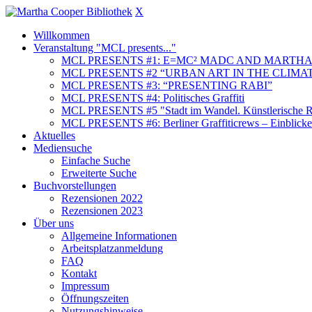
X
Willkommen
Veranstaltung "MCL presents..."
MCL PRESENTS #1: E=MC² MADC AND MARTHA
MCL PRESENTS #2 “URBAN ART IN THE CLIMAT
MCL PRESENTS #3: “PRESENTING RABI”
MCL PRESENTS #4: Politisches Graffiti
MCL PRESENTS #5 "Stadt im Wandel. Künstlerische Re
MCL PRESENTS #6: Berliner Graffiticrews – Einblicke 
Aktuelles
Mediensuche
Einfache Suche
Erweiterte Suche
Buchvorstellungen
Rezensionen 2022
Rezensionen 2023
Über uns
Allgemeine Informationen
Arbeitsplatzanmeldung
FAQ
Kontakt
Impressum
Öffnungszeiten
Nutzungshinweise