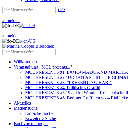
GO
|
anmelden
|
anmelden
Willkommen
Veranstaltung "MCL presents..."
MCL PRESENTS #1: E=MC² MADC AND MARTHA
MCL PRESENTS #2 “URBAN ART IN THE CLIMAT
MCL PRESENTS #3: “PRESENTING RABI”
MCL PRESENTS #4: Politisches Graffiti
MCL PRESENTS #5 "Stadt im Wandel. Künstlerische Re
MCL PRESENTS #6: Berliner Graffiticrews – Einblicke 
Aktuelles
Mediensuche
Einfache Suche
Erweiterte Suche
Buchvorstellungen