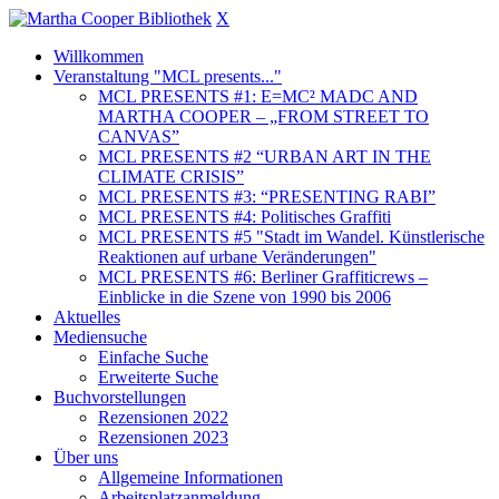
X
Willkommen
Veranstaltung "MCL presents..."
MCL PRESENTS #1: E=MC² MADC AND
MARTHA COOPER – „FROM STREET TO
CANVAS”
MCL PRESENTS #2 “URBAN ART IN THE
CLIMATE CRISIS”
MCL PRESENTS #3: “PRESENTING RABI”
MCL PRESENTS #4: Politisches Graffiti
MCL PRESENTS #5 "Stadt im Wandel. Künstlerische
Reaktionen auf urbane Veränderungen"
MCL PRESENTS #6: Berliner Graffiticrews –
Einblicke in die Szene von 1990 bis 2006
Aktuelles
Mediensuche
Einfache Suche
Erweiterte Suche
Buchvorstellungen
Rezensionen 2022
Rezensionen 2023
Über uns
Allgemeine Informationen
Arbeitsplatzanmeldung