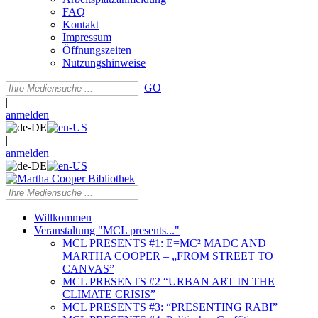
FAQ
Kontakt
Impressum
Öffnungszeiten
Nutzungshinweise
GO
|
anmelden
|
anmelden
Willkommen
Veranstaltung "MCL presents..."
MCL PRESENTS #1: E=MC² MADC AND
MARTHA COOPER – „FROM STREET TO
CANVAS”
MCL PRESENTS #2 “URBAN ART IN THE
CLIMATE CRISIS”
MCL PRESENTS #3: “PRESENTING RABI”