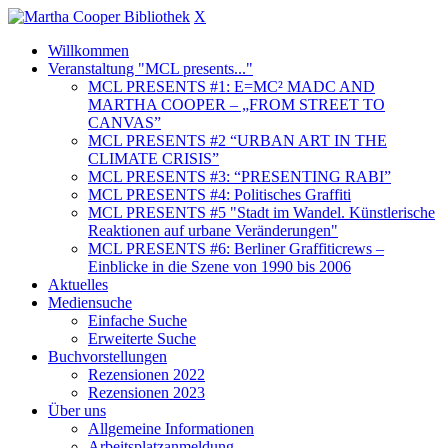
X
Willkommen
Veranstaltung "MCL presents..."
MCL PRESENTS #1: E=MC² MADC AND
MARTHA COOPER – „FROM STREET TO
CANVAS”
MCL PRESENTS #2 “URBAN ART IN THE
CLIMATE CRISIS”
MCL PRESENTS #3: “PRESENTING RABI”
MCL PRESENTS #4: Politisches Graffiti
MCL PRESENTS #5 "Stadt im Wandel. Künstlerische
Reaktionen auf urbane Veränderungen"
MCL PRESENTS #6: Berliner Graffiticrews –
Einblicke in die Szene von 1990 bis 2006
Aktuelles
Mediensuche
Einfache Suche
Erweiterte Suche
Buchvorstellungen
Rezensionen 2022
Rezensionen 2023
Über uns
Allgemeine Informationen
Arbeitsplatzanmeldung