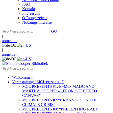
FAQ
Kontakt
Impressum
Öffnungszeiten
Nutzungshinweise
GO
|
anmelden
|
anmelden
Willkommen
Veranstaltung "MCL presents..."
MCL PRESENTS #1: E=MC² MADC AND
MARTHA COOPER – „FROM STREET TO
CANVAS”
MCL PRESENTS #2 “URBAN ART IN THE
CLIMATE CRISIS”
MCL PRESENTS #3: “PRESENTING RABI”