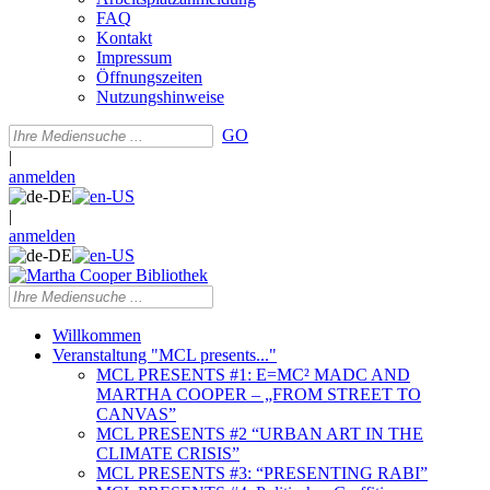
FAQ
Kontakt
Impressum
Öffnungszeiten
Nutzungshinweise
GO
|
anmelden
|
anmelden
Willkommen
Veranstaltung "MCL presents..."
MCL PRESENTS #1: E=MC² MADC AND
MARTHA COOPER – „FROM STREET TO
CANVAS”
MCL PRESENTS #2 “URBAN ART IN THE
CLIMATE CRISIS”
MCL PRESENTS #3: “PRESENTING RABI”