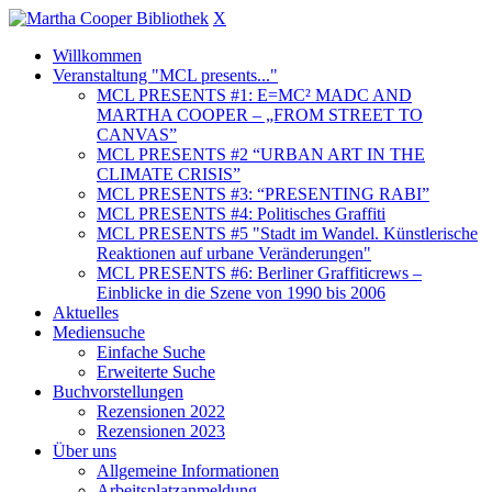
X
Willkommen
Veranstaltung "MCL presents..."
MCL PRESENTS #1: E=MC² MADC AND
MARTHA COOPER – „FROM STREET TO
CANVAS”
MCL PRESENTS #2 “URBAN ART IN THE
CLIMATE CRISIS”
MCL PRESENTS #3: “PRESENTING RABI”
MCL PRESENTS #4: Politisches Graffiti
MCL PRESENTS #5 "Stadt im Wandel. Künstlerische
Reaktionen auf urbane Veränderungen"
MCL PRESENTS #6: Berliner Graffiticrews –
Einblicke in die Szene von 1990 bis 2006
Aktuelles
Mediensuche
Einfache Suche
Erweiterte Suche
Buchvorstellungen
Rezensionen 2022
Rezensionen 2023
Über uns
Allgemeine Informationen
Arbeitsplatzanmeldung