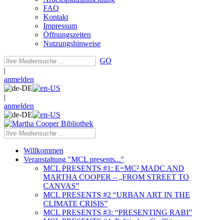
FAQ
Kontakt
Impressum
Öffnungszeiten
Nutzungshinweise
GO
|
anmelden
|
anmelden
Willkommen
Veranstaltung "MCL presents..."
MCL PRESENTS #1: E=MC² MADC AND
MARTHA COOPER – „FROM STREET TO
CANVAS”
MCL PRESENTS #2 “URBAN ART IN THE
CLIMATE CRISIS”
MCL PRESENTS #3: “PRESENTING RABI”