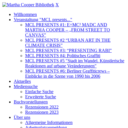
X
Willkommen
Veranstaltung "MCL presents..."
MCL PRESENTS #1: E=MC² MADC AND
MARTHA COOPER – „FROM STREET TO
CANVAS”
MCL PRESENTS #2 “URBAN ART IN THE
CLIMATE CRISIS”
MCL PRESENTS #3: “PRESENTING RABI”
MCL PRESENTS #4: Politisches Graffiti
MCL PRESENTS #5 "Stadt im Wandel. Künstlerische
Reaktionen auf urbane Veränderungen"
MCL PRESENTS #6: Berliner Graffiticrews –
Einblicke in die Szene von 1990 bis 2006
Aktuelles
Mediensuche
Einfache Suche
Erweiterte Suche
Buchvorstellungen
Rezensionen 2022
Rezensionen 2023
Über uns
Allgemeine Informationen
Arbeitsplatzanmeldung