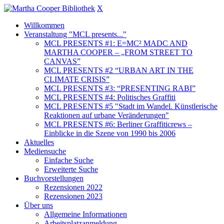
X
Willkommen
Veranstaltung "MCL presents..."
MCL PRESENTS #1: E=MC² MADC AND
MARTHA COOPER – „FROM STREET TO
CANVAS”
MCL PRESENTS #2 “URBAN ART IN THE
CLIMATE CRISIS”
MCL PRESENTS #3: “PRESENTING RABI”
MCL PRESENTS #4: Politisches Graffiti
MCL PRESENTS #5 "Stadt im Wandel. Künstlerische
Reaktionen auf urbane Veränderungen"
MCL PRESENTS #6: Berliner Graffiticrews –
Einblicke in die Szene von 1990 bis 2006
Aktuelles
Mediensuche
Einfache Suche
Erweiterte Suche
Buchvorstellungen
Rezensionen 2022
Rezensionen 2023
Über uns
Allgemeine Informationen
Arbeitsplatzanmeldung