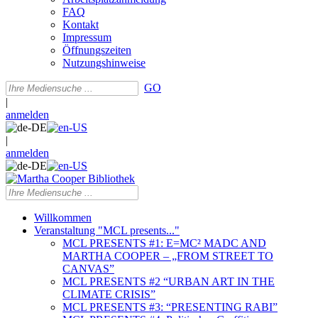
FAQ
Kontakt
Impressum
Öffnungszeiten
Nutzungshinweise
GO
|
anmelden
|
anmelden
Willkommen
Veranstaltung "MCL presents..."
MCL PRESENTS #1: E=MC² MADC AND
MARTHA COOPER – „FROM STREET TO
CANVAS”
MCL PRESENTS #2 “URBAN ART IN THE
CLIMATE CRISIS”
MCL PRESENTS #3: “PRESENTING RABI”