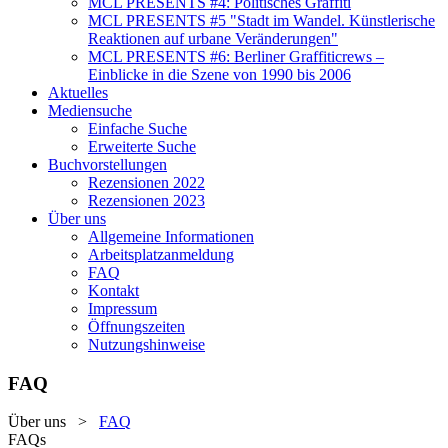
MCL PRESENTS #4: Politisches Graffiti
MCL PRESENTS #5 "Stadt im Wandel. Künstlerische
Reaktionen auf urbane Veränderungen"
MCL PRESENTS #6: Berliner Graffiticrews –
Einblicke in die Szene von 1990 bis 2006
Aktuelles
Mediensuche
Einfache Suche
Erweiterte Suche
Buchvorstellungen
Rezensionen 2022
Rezensionen 2023
Über uns
Allgemeine Informationen
Arbeitsplatzanmeldung
FAQ
Kontakt
Impressum
Öffnungszeiten
Nutzungshinweise
FAQ
Über uns
>
FAQ
FAQs