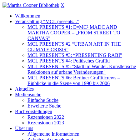
X
Willkommen
Veranstaltung "MCL presents..."
MCL PRESENTS #1: E=MC² MADC AND
MARTHA COOPER – „FROM STREET TO
CANVAS”
MCL PRESENTS #2 “URBAN ART IN THE
CLIMATE CRISIS”
MCL PRESENTS #3: “PRESENTING RABI”
MCL PRESENTS #4: Politisches Graffiti
MCL PRESENTS #5 "Stadt im Wandel. Künstlerische
Reaktionen auf urbane Veränderungen"
MCL PRESENTS #6: Berliner Graffiticrews –
Einblicke in die Szene von 1990 bis 2006
Aktuelles
Mediensuche
Einfache Suche
Erweiterte Suche
Buchvorstellungen
Rezensionen 2022
Rezensionen 2023
Über uns
Allgemeine Informationen
Arbeitsplatzanmeldung