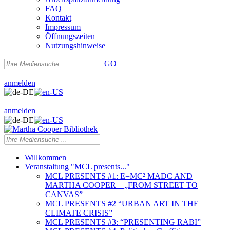
FAQ
Kontakt
Impressum
Öffnungszeiten
Nutzungshinweise
GO
|
anmelden
|
anmelden
Willkommen
Veranstaltung "MCL presents..."
MCL PRESENTS #1: E=MC² MADC AND
MARTHA COOPER – „FROM STREET TO
CANVAS”
MCL PRESENTS #2 “URBAN ART IN THE
CLIMATE CRISIS”
MCL PRESENTS #3: “PRESENTING RABI”