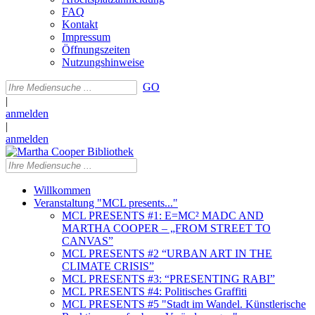
FAQ
Kontakt
Impressum
Öffnungszeiten
Nutzungshinweise
GO
|
anmelden
|
anmelden
Willkommen
Veranstaltung "MCL presents..."
MCL PRESENTS #1: E=MC² MADC AND
MARTHA COOPER – „FROM STREET TO
CANVAS”
MCL PRESENTS #2 “URBAN ART IN THE
CLIMATE CRISIS”
MCL PRESENTS #3: “PRESENTING RABI”
MCL PRESENTS #4: Politisches Graffiti
MCL PRESENTS #5 "Stadt im Wandel. Künstlerische