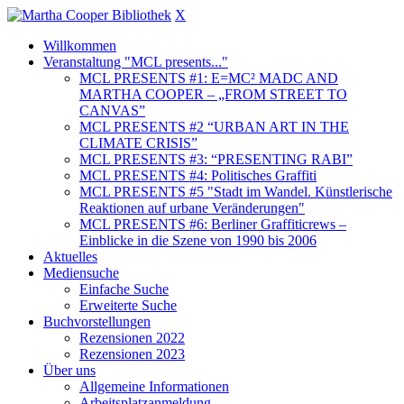
X
Willkommen
Veranstaltung "MCL presents..."
MCL PRESENTS #1: E=MC² MADC AND
MARTHA COOPER – „FROM STREET TO
CANVAS”
MCL PRESENTS #2 “URBAN ART IN THE
CLIMATE CRISIS”
MCL PRESENTS #3: “PRESENTING RABI”
MCL PRESENTS #4: Politisches Graffiti
MCL PRESENTS #5 "Stadt im Wandel. Künstlerische
Reaktionen auf urbane Veränderungen"
MCL PRESENTS #6: Berliner Graffiticrews –
Einblicke in die Szene von 1990 bis 2006
Aktuelles
Mediensuche
Einfache Suche
Erweiterte Suche
Buchvorstellungen
Rezensionen 2022
Rezensionen 2023
Über uns
Allgemeine Informationen
Arbeitsplatzanmeldung